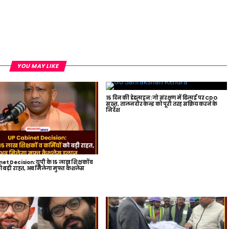
YOU MAY LIKE
15 दिन की डेडलाइन: गो संरक्षण में ढिलाई पर CDO
सख्त, तालनदौर केन्द्र को पूरी तरह सक्रिय करने के
निर्देश
t Decision: यूपी के 15 लाख शिक्षकों व
को बड़ी राहत, अब मिलेगा मुफ्त कैशलेस