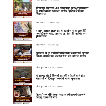
गोरखपुर में डायल-112 के सिपाही पर 10 वर्षीय बच्ची
के अपहरण और हत्या का आरोप, पुलिस ने किया
गिरफ्तार
ताज़ा ख़बर
2 months ago
Plastic Banknotes: भारत में जल्द आ सकते हैं
प्लास्टिक के नोट, RBI कर रहा तैयारी; जानिए क्या
होंगे फायदे
ताज़ा ख़बर
2 months ago
लखनऊ में 25 वर्षीय विवाहिता का शव फंदे से लटका
मिला, मायके पक्ष ने दहेज हत्या का लगाया आरोप
गोरखपुर ग्रामीण
2 months ago
गोरखपुर में टूटे बिजली तार की चपेट में आने से 3
भैंसों की मौत, पशुपालकों ने मांगा मुआवजा
गोरखपुर ग्रामीण
3 months ago
सिकरीगंज में पिकअप-बाइक की आमने-सामने
भिड़ंत, युवक की मौत