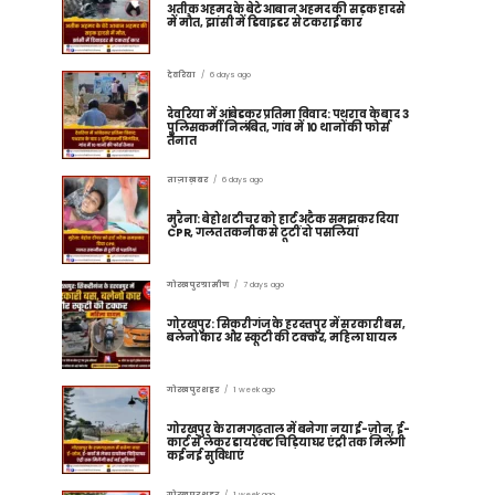
अतीक अहमद के बेटे आबान अहमद की सड़क हादसे
में मौत, झांसी में डिवाइडर से टकराई कार
देवरिया
6 days ago
देवरिया में आंबेडकर प्रतिमा विवाद: पथराव के बाद 3
पुलिसकर्मी निलंबित, गांव में 10 थानों की फोर्स
तैनात
ताज़ा ख़बर
6 days ago
मुरैना: बेहोश टीचर को हार्ट अटैक समझकर दिया
CPR, गलत तकनीक से टूटीं दो पसलियां
गोरखपुर ग्रामीण
7 days ago
गोरखपुर: सिकरीगंज के हरदत्तपुर में सरकारी बस,
बलेनो कार और स्कूटी की टक्कर, महिला घायल
गोरखपुर शहर
1 week ago
गोरखपुर के रामगढ़ताल में बनेगा नया ई-ज़ोन, ई-
कार्ट से लेकर डायरेक्ट चिड़ियाघर एंट्री तक मिलेंगी
कई नई सुविधाएं
गोरखपुर शहर
1 week ago