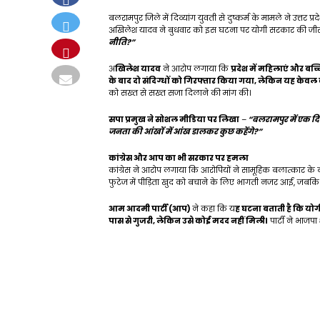
बलरामपुर जिले में दिव्यांग युवती से दुष्कर्म के मामले ने उत्तर प्
अखिलेश यादव ने बुधवार को इस घटना पर योगी सरकार की जीरो
नीति?”
अ
खिलेश यादव
ने आरोप लगाया कि
प्रदेश में महिलाएं और बच्च
के बाद दो संदिग्धों को गिरफ्तार किया गया, लेकिन यह केवल
को सख्त से सख्त सजा दिलाने की मांग की।
सपा प्रमुख ने सोशल मीडिया पर लिखा
–
“बलरामपुर में एक दिव
जनता की आंखों में आंख डालकर कुछ कहेंगे?”
कांग्रेस और आप का भी सरकार पर हमला
कांग्रेस ने आरोप लगाया कि आरोपियों ने सामूहिक बलात्कार के बा
फुटेज में पीड़िता खुद को बचाने के लिए भागती नजर आई, जबक
आम आदमी पार्टी (आप)
ने कहा कि य
ह घटना बताती है कि योगी स
पास से गुजरी, लेकिन उसे कोई मदद नहीं मिली।
पार्टी ने भाजपा