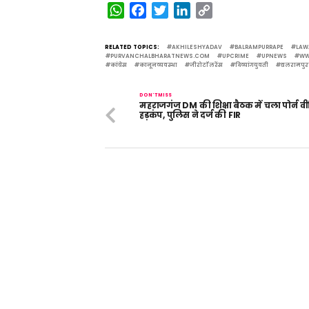
WhatsApp
Facebook
Twitter
LinkedIn
Copy
Link
RELATED TOPICS:
AKHILESHYADAV
BALRAMPURRAPE
LAW
PURVANCHALBHARATNEWS.COM
UPCRIME
UPNEWS
WW
कांग्रेस
कानूनव्यवस्था
जीरोटॉलरेंस
दिव्यांगयुवती
बलरामपुरदु
DON'T MISS
महराजगंज DM की शिक्षा बैठक में चला पोर्न वी
हड़कंप, पुलिस ने दर्ज की FIR