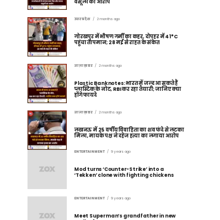
वसूली का आरोप
उत्तर प्रदेश
2 months ago
गोरखपुर में भीषण गर्मी का कहर, दोपहर में 41°C
पहुंचा तापमान; 28 मई से राहत के संकेत
ताज़ा ख़बर
2 months ago
Plastic Banknotes: भारत में जल्द आ सकते हैं
प्लास्टिक के नोट, RBI कर रहा तैयारी; जानिए क्या
होंगे फायदे
ताज़ा ख़बर
2 months ago
लखनऊ में 25 वर्षीय विवाहिता का शव फंदे से लटका
मिला, मायके पक्ष ने दहेज हत्या का लगाया आरोप
ENTERTAINMENT
9 years ago
Mod turns ‘Counter-Strike’ into a
‘Tekken’ clone with fighting chickens
ENTERTAINMENT
9 years ago
Meet Superman’s grandfather in new