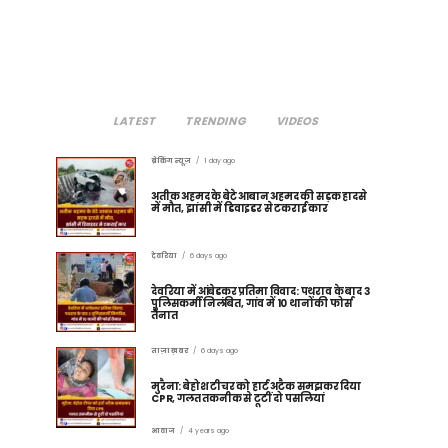
LATEST
TRENDING
VIDEOS
ब्रेकिंग न्यूज़
1 day ago
अतीक अहमद के बेटे आबान अहमद की सड़क हादसे
में मौत, झांसी में डिवाइडर से टकराई कार
देवरिया
6 days ago
देवरिया में आंबेडकर प्रतिमा विवाद: पथराव के बाद 3
पुलिसकर्मी निलंबित, गांव में 10 थानों की फोर्स
तैनात
ताज़ा ख़बर
6 days ago
मुरैना: बेहोश टीचर को हार्ट अटैक समझकर दिया
CPR, गलत तकनीक से टूटीं दो पसलियां
आवाज
4 years ago