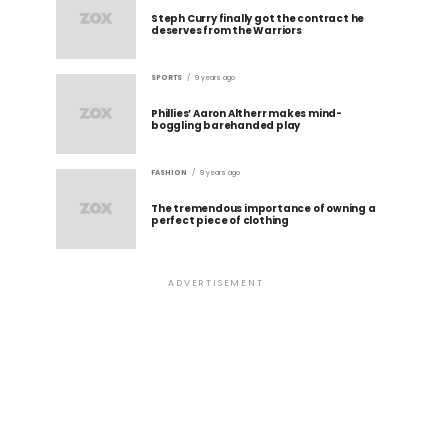
Steph Curry finally got the contract he
deserves from the Warriors
SPORTS
9 years ago
Phillies’ Aaron Altherr makes mind-
boggling barehanded play
FASHION
9 years ago
The tremendous importance of owning a
perfect piece of clothing
ADVERTISEMENT