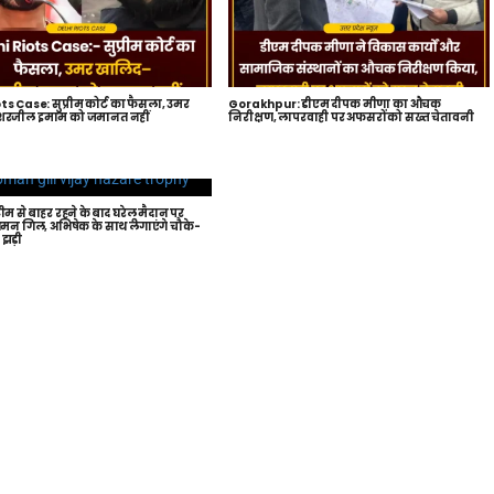
ts Case: सुप्रीम कोर्ट का फैसला, उमर
Gorakhpur: डीएम दीपक मीणा का औचक
रजील इमाम को जमानत नहीं
निरीक्षण, लापरवाही पर अफसरों को सख्त चेतावनी
म से बाहर रहने के बाद घरेलू मैदान पर
ुभमन गिल, अभिषेक के साथ लगाएंगे चौके-
 झड़ी