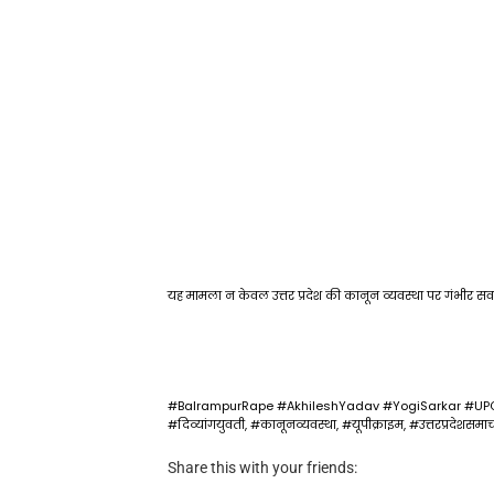
यह मामला न केवल उत्तर प्रदेश की कानून व्यवस्था पर गंभीर स
#BalrampurRape #AkhileshYadav #YogiSarkar #UPCr
#दिव्यांगयुवती, #कानूनव्यवस्था, #यूपीक्राइम, #उत्तरप्रदेशसमा
Share this with your friends: