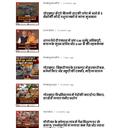
गोरखपुर ग्रामीण
2 months ago
गोरखपुर में टूटे बिजली तार की चपेट में आने से 3
भैंसों की मौत, पशुपालकों ने मांगा मुआवजा
ताज़ा ख़बर
3 months ago
शपथ लेते ही एक्शन में आए CM शुभेंदु अधिकारी,
बंगाल के मुख्य सचिव और DGP से की अहम बैठक
गोरखपुर ग्रामीण
7 days ago
गोरखपुर: सिकरीगंज के हरदत्तपुर में सरकारी बस,
बलेनो कार और स्कूटी की टक्कर, महिला घायल
गोरखपुर शहर
3 months ago
गोरखपुर विश्वविद्यालय में पेड़ों की कटाई पर विवाद,
छात्रों ने लगाए गंभीर आरोप
उत्तर प्रदेश
2 months ago
पीपीगंज के कोल्हुआ गांव में गैस वितरण पर उठे
सवाल, उपभोक्ताओं ने लगाया कम गैस और ज्यादा