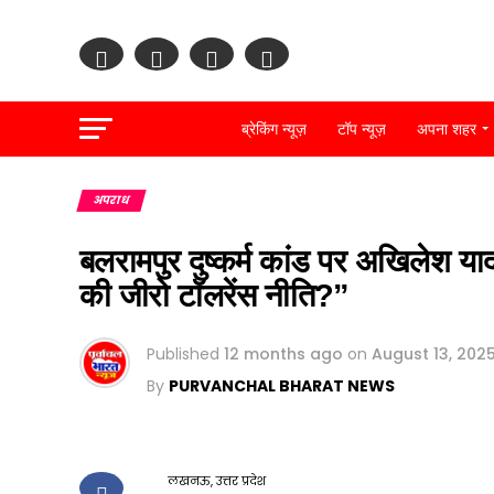
ब्रेकिंग न्यूज़
टॉप न्यूज़
अपना शहर
pp
k
अपराध
बलरामपुर दुष्कर्म कांड पर अखिलेश य
की जीरो टॉलरेंस नीति?”
Published
12 months ago
on
August 13, 202
By
PURVANCHAL BHARAT NEWS
लखनऊ, उत्तर प्रदेश