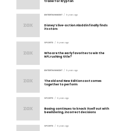
trailer for Krypton
ENTERTAINMENT
9 years ago
Disney’s live-action Aladdin finally finds
its stars
SPORTS
9 years ago
Who are the early favorites to win the
NFL rushing title?
ENTERTAINMENT
9 years ago
The old and New Edition cast comes
together to perform
SPORTS
9 years ago
Boxing continues to knock itself out with
bewildering, incorrect decisions
SPORTS
9 years ago