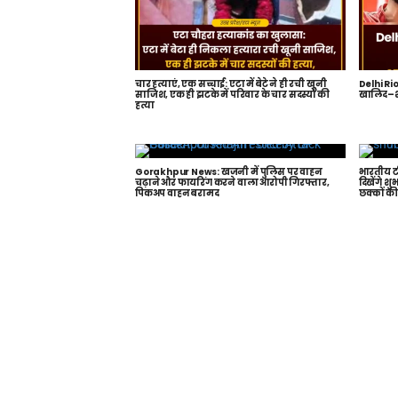
चार हत्याएं, एक सच्चाई: एटा में बेटे ने ही रची खूनी
Delhi Rio
साजिश, एक ही झटके में परिवार के चार सदस्यों की
खालिद–श
हत्या
Gorakhpur News: खजनी में पुलिस पर वाहन
भारतीय टी
चढ़ाने और फायरिंग करने वाला आरोपी गिरफ्तार,
दिखेंगे श
पिकअप वाहन बरामद
छक्कों की