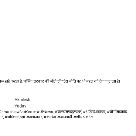
वाल खड़े करता है, बल्कि सरकार की जीरो टॉलरेंस नीति पर भी बहस को तेज कर रहा है।
Akhilesh
Yadav
ime #LawAndOrder #UPNews, #बलरामपुरदुष्कर्म, #अखिलेशयादव, #योगीसरकार,
चार, #महिलासुरक्षा, #सपाखबर, #कांग्रेस, #आपपार्टी, #जीरोटॉलरेंस