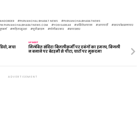
ANDORDER
PURVANCHAL BHARAT NEWS
PURVANCHALBHARATNEWS
W.PURVANCHALBHARATNEWS.COM
YOGISARKAR
अखिलेशयादव
आपपार्टी
उत्तरप्रदेशसमाचार
ष्कर्म
महिलासुरक्षा
यूपीक्राइम
योगीसरकार
सपाखबर
UP NEXT
डियो, मचा
निलंबित संविदा बिजलीकर्मी पर दबंगों का हमला, बिजली
न बनाने पर बेरहमी से पीटा, चारों पर मुकदमा
ADVERTISEMENT