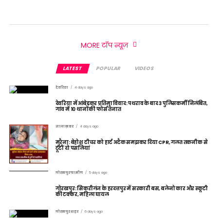
MORE टॉप न्यूज़
LATEST
POPULAR
VIDEOS
देवरिया
4 days ago
देवरिया में आंबेडकर प्रतिमा विवाद: पथराव के बाद 3 पुलिसकर्मी निलंबित,
गांव में 10 थानों की फोर्स तैनात
ताज़ा ख़बर
4 days ago
मुरैना: बेहोश टीचर को हार्ट अटैक समझकर दिया CPR, गलत तकनीक से
टूटीं दो पसलियां
गोरखपुर ग्रामीण
5 days ago
गोरखपुर: सिकरीगंज के हरदत्तपुर में सरकारी बस, बलेनो कार और स्कूटी
की टक्कर, महिला घायल
गोरखपुर शहर
6 days ago