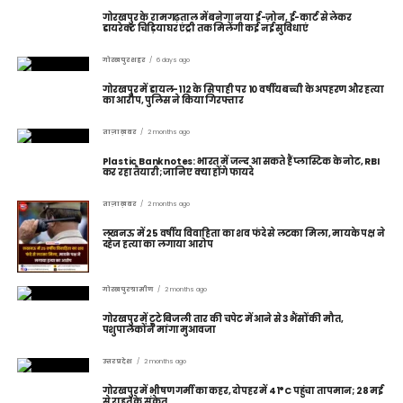
गोरखपुर के रामगढ़ताल में बनेगा नया ई-ज़ोन, ई-कार्ट से लेकर
डायरेक्ट चिड़ियाघर एंट्री तक मिलेंगी कई नई सुविधाएं
गोरखपुर शहर
6 days ago
गोरखपुर में डायल-112 के सिपाही पर 10 वर्षीय बच्ची के अपहरण और हत्या
का आरोप, पुलिस ने किया गिरफ्तार
ताज़ा ख़बर
2 months ago
Plastic Banknotes: भारत में जल्द आ सकते हैं प्लास्टिक के नोट, RBI
कर रहा तैयारी; जानिए क्या होंगे फायदे
ताज़ा ख़बर
2 months ago
लखनऊ में 25 वर्षीय विवाहिता का शव फंदे से लटका मिला, मायके पक्ष ने
दहेज हत्या का लगाया आरोप
गोरखपुर ग्रामीण
2 months ago
गोरखपुर में टूटे बिजली तार की चपेट में आने से 3 भैंसों की मौत,
पशुपालकों ने मांगा मुआवजा
उत्तर प्रदेश
2 months ago
गोरखपुर में भीषण गर्मी का कहर, दोपहर में 41°C पहुंचा तापमान; 28 मई
से राहत के संकेत