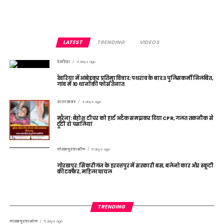
LATEST
TRENDING
VIDEOS
देवरिया
4 days ago
देवरिया में आंबेडकर प्रतिमा विवाद: पथराव के बाद 3 पुलिसकर्मी निलंबित,
गांव में 10 थानों की फोर्स तैनात
ताज़ा ख़बर
4 days ago
मुरैना: बेहोश टीचर को हार्ट अटैक समझकर दिया CPR, गलत तकनीक से
टूटीं दो पसलियां
गोरखपुर ग्रामीण
5 days ago
गोरखपुर: सिकरीगंज के हरदत्तपुर में सरकारी बस, बलेनो कार और स्कूटी
की टक्कर, महिला घायल
TRENDING
गोरखपुर ग्रामीण
5 days ago