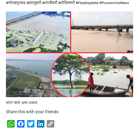
#गोरखपुरबाढ़ #सरयूनदी #राप्तीनदी #रोहिननदी #FloodUpdate #PurvanchalNews
फोटो सोर्स- अमर उजाला
Share this with your friends:
WhatsApp
Facebook
Twitter
LinkedIn
Copy
Link