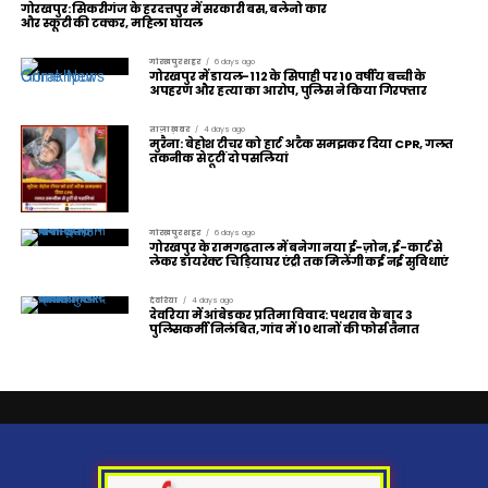
गोरखपुर: सिकरीगंज के हरदत्तपुर में सरकारी बस, बलेनो कार
और स्कूटी की टक्कर, महिला घायल
गोरखपुर शहर
6 days ago
गोरखपुर में डायल-112 के सिपाही पर 10 वर्षीय बच्ची के
अपहरण और हत्या का आरोप, पुलिस ने किया गिरफ्तार
ताज़ा ख़बर
4 days ago
मुरैना: बेहोश टीचर को हार्ट अटैक समझकर दिया CPR, गलत
तकनीक से टूटीं दो पसलियां
गोरखपुर शहर
6 days ago
गोरखपुर के रामगढ़ताल में बनेगा नया ई-ज़ोन, ई-कार्ट से
लेकर डायरेक्ट चिड़ियाघर एंट्री तक मिलेंगी कई नई सुविधाएं
देवरिया
4 days ago
देवरिया में आंबेडकर प्रतिमा विवाद: पथराव के बाद 3
पुलिसकर्मी निलंबित, गांव में 10 थानों की फोर्स तैनात