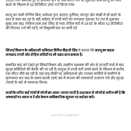
2000 लोग प्रभावित हुए हैं। अयोध्या पुल के पास मीटर गेज पर शुक्रवार शाम सरयू का पानी
खतरे के निशान से 53 सेंटीमीटर ऊपर दर्ज किया गया।
सरयू का पानी एल्गिन ब्रिज, अयोध्या पुल, बरहज, तुर्तीपार, चांदपुर और मांझी में भी खतरे के
स्तर से ऊपर बह रहा है। वहीं, बर्डघाट में राप्ती नदी का जलस्तर गुरुवार देर रात से शुक्रवार
सुबह तक बढ़ा, लेकिन शाम तक स्थिर हो गया। रोहिन नदी में 24 घंटे के भीतर 52 सेंटीमीटर
की गिरावट दर्ज की गई है, जो त्रिमुहानी घाट पर मापी गई
सिंचाई विभाग के अधिशासी अभियंता विपिन बिहारी सिंह
ने बताया कि
सरयू का बढ़ता
जलस्तर राप्ती और रोहिन नदियों पर भी असर डाल सकता है।
संभावित बाढ़ को देखते हुए सिंचाई विभाग और तहसील प्रशासन की ओर से तटवर्ती गांवों में बाढ़
सुरक्षा समितियों की बैठकें की जा रही हैं। बरहुआ में राप्ती नदी अपने खतरे के निशान से करीब
एक मीटर नीचे बह रही है। यहां बाढ़ चौकी पर अभियंताओं और राजस्व कर्मियों ने ग्रामीणों से
मुलाकात कर बाढ़ के समय सतर्क रहने, बंधे में कटान की जानकारी तत्काल देने और सुरक्षा
उपायों के बारे में जागरूक किया।
नावों के जरिए कई गांवों में लोगों का आना-जाना जारी है। प्रशासन ने लोगों से अपील की है कि
अफवाहों पर ध्यान न दें और केवल आधिकारिक सूचना पर भरोसा करें।
ADVERTISEMENT