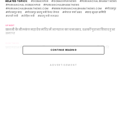
RELATED TOPICS:
GORAKHPUR
GORAKHPUR NEWS
PURVANCHAL BHARAT NEWS
PURVANCHAL GORAKHPUR
PURVANCHALBHARATNEWS
PURVANCHALBHARATNEWS.COM
WWW.PURVANCHALBHARATNEWS.COM
गोरखपुर
गोरखपुर बाढ़
गोरखपुर सरयू नदी डेंजर लेवल
नेपाल वर्षा असर
बाढ़ सुरक्षा समिति
राप्ती नदी
रोहिन नदी
सरयू नदी जलस्तर
UP NEXT
खजनी के नीलकंठ महादेव मंदिर में नागराज का चमत्कार, दशकों पुराना विवाद हुआ
समाप्त
DON'T MISS
प्रयागराज में बाढ़ का खतरा फिर बढ़ा, गंगा-यमुना ने दोहराया 2013 की स्थिति
CONTINUE READING
ADVERTISEMENT