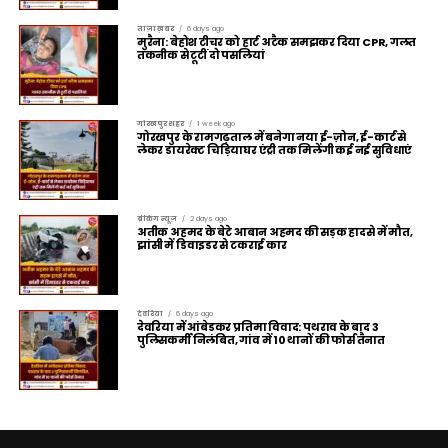
ताज़ा ख़बर
6 days ago
मुरैना: बेहोश टीचर को हार्ट अटैक समझकर दिया CPR, गलत
तकनीक से टूटीं दो पसलियां
गोरखपुर शहर
1 week ago
गोरखपुर के रामगढ़ताल में बनेगा नया ई-ज़ोन, ई-कार्ट से
लेकर डायरेक्ट चिड़ियाघर एंट्री तक मिलेंगी कई नई सुविधाएं
ब्रेकिंग न्यूज़
2 days ago
अतीक अहमद के बेटे आबान अहमद की सड़क हादसे में मौत,
झांसी में डिवाइडर से टकराई कार
देवरिया
6 days ago
देवरिया में आंबेडकर प्रतिमा विवाद: पथराव के बाद 3
पुलिसकर्मी निलंबित, गांव में 10 थानों की फोर्स तैनात