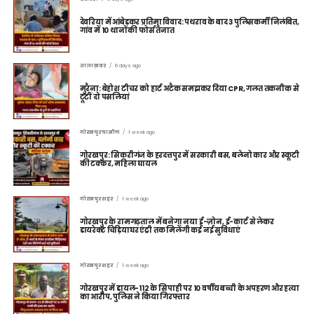
देवरिया में आंबेडकर प्रतिमा विवाद: पथराव के बाद 3 पुलिसकर्मी निलंबित,
गांव में 10 थानों की फोर्स तैनात
ताज़ा ख़बर
6 days ago
मुरैना: बेहोश टीचर को हार्ट अटैक समझकर दिया CPR, गलत तकनीक से
टूटीं दो पसलियां
गोरखपुर ग्रामीण
1 week ago
गोरखपुर: सिकरीगंज के हरदत्तपुर में सरकारी बस, बलेनो कार और स्कूटी
की टक्कर, महिला घायल
गोरखपुर शहर
1 week ago
गोरखपुर के रामगढ़ताल में बनेगा नया ई-ज़ोन, ई-कार्ट से लेकर
डायरेक्ट चिड़ियाघर एंट्री तक मिलेंगी कई नई सुविधाएं
गोरखपुर शहर
1 week ago
गोरखपुर में डायल-112 के सिपाही पर 10 वर्षीय बच्ची के अपहरण और हत्या
का आरोप, पुलिस ने किया गिरफ्तार