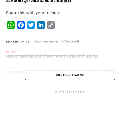
मस्क के बाद दूसरे स्थान पर गौतम अडानी ही हैं।
Share this with your friends:
WhatsApp
Facebook
Twitter
LinkedIn
Copy
Link
RELATED TOPICS:
GAUTAM ADANI
गौतम अडानी
UP NEXT
भारत का सबसे बड़ा कच्चा तेल का सप्लायर बना सऊदी अरब देश
DON'T MISS
रात में प्रमोशन पाकर दरोगा से बने इंस्पेक्टर, सुबह कमरे में लटकता मिला शव
CONTINUE READING
ADVERTISEMENT