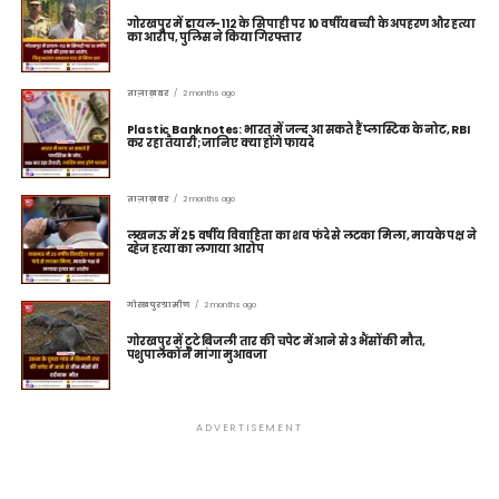
गोरखपुर में डायल-112 के सिपाही पर 10 वर्षीय बच्ची के अपहरण और हत्या
का आरोप, पुलिस ने किया गिरफ्तार
ताज़ा ख़बर
2 months ago
Plastic Banknotes: भारत में जल्द आ सकते हैं प्लास्टिक के नोट, RBI
कर रहा तैयारी; जानिए क्या होंगे फायदे
ताज़ा ख़बर
2 months ago
लखनऊ में 25 वर्षीय विवाहिता का शव फंदे से लटका मिला, मायके पक्ष ने
दहेज हत्या का लगाया आरोप
गोरखपुर ग्रामीण
2 months ago
गोरखपुर में टूटे बिजली तार की चपेट में आने से 3 भैंसों की मौत,
पशुपालकों ने मांगा मुआवजा
ADVERTISEMENT