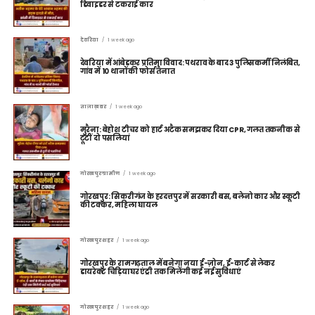
डिवाइडर से टकराई कार
देवरिया
1 week ago
देवरिया में आंबेडकर प्रतिमा विवाद: पथराव के बाद 3 पुलिसकर्मी निलंबित,
गांव में 10 थानों की फोर्स तैनात
ताज़ा ख़बर
1 week ago
मुरैना: बेहोश टीचर को हार्ट अटैक समझकर दिया CPR, गलत तकनीक से
टूटीं दो पसलियां
गोरखपुर ग्रामीण
1 week ago
गोरखपुर: सिकरीगंज के हरदत्तपुर में सरकारी बस, बलेनो कार और स्कूटी
की टक्कर, महिला घायल
गोरखपुर शहर
1 week ago
गोरखपुर के रामगढ़ताल में बनेगा नया ई-ज़ोन, ई-कार्ट से लेकर
डायरेक्ट चिड़ियाघर एंट्री तक मिलेंगी कई नई सुविधाएं
गोरखपुर शहर
1 week ago