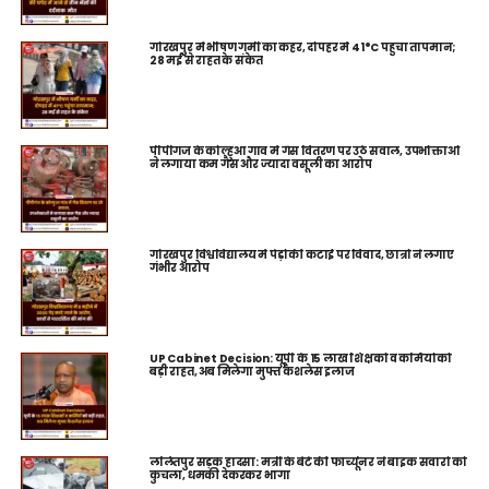
गोरखपुर में भीषण गर्मी का कहर, दोपहर में 41°C पहुंचा तापमान;
28 मई से राहत के संकेत
पीपीगंज के कोल्हुआ गांव में गैस वितरण पर उठे सवाल, उपभोक्ताओं
ने लगाया कम गैस और ज्यादा वसूली का आरोप
गोरखपुर विश्वविद्यालय में पेड़ों की कटाई पर विवाद, छात्रों ने लगाए
गंभीर आरोप
UP Cabinet Decision: यूपी के 15 लाख शिक्षकों व कर्मियों को
बड़ी राहत, अब मिलेगा मुफ्त कैशलेस इलाज
ललितपुर सड़क हादसा: मंत्री के बेटे की फॉर्च्यूनर ने बाइक सवारों को
कुचला, धमकी देकरकर भागा