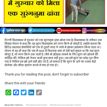
दिल्ली विधानसभा में गुरुवार को एक सुरंगनुमा ढांचा खोजा गया है| विधानसभा के स्पीकर राम
निवास गोयल ने कहा कि यह सुरंग विधानसभा को लाल किले से जोड़ती है, उन्होंने बताया कि
ब्रिटिश स्वतंत्रता सेनानियों को एक से दूसरी जगह ले जाने में इसका इस्तेमाल किया जाता था |
गोयल ने यह भी कहा कि जब मैं 1993 में विधायक बना तो ऐसी बातें सुनता था कि यहां सुरंग
मौजूद है, जो लाल किले तक जाती है | मैंने भी इतिहास जानने के लिए सुरंग को खोजने की
कोशिश की, लेकिन इसे लेकर कभी कुछ साफ नहीं हुआ | अब हमें सुरंग का प्रवेश द्वार मिल
गया है लेकिन हम इसे आगे नहीं खोद रहे हैं | हो सकता है कि सुरंग के आगे का रास्ता मेट्रो
प्रोजेक्ट और सीवर इंस्टॉल करने में नष्ट हो गया हो |
Thank you for reading this post, don't forget to subscribe!
Share this with your friends:
WhatsApp
Facebook
Twitter
LinkedIn
Copy
Link
RELATED TOPICS:
GORAKHPUR NEWS
PURVANCHAL BHARAT NEWS