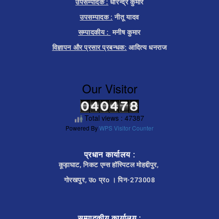
उपसम्पादक :
धीरेन्द्र कुमार
उपसम्पादक :
नीतू यादव
सम्पादकीय :
मनीष कुमार
विज्ञापन और प्रसार प्रबन्धक:
आदित्य धनराज
Our Visitor
Total views : 47387
Powered By
WPS Visitor Counter
प्रधान कार्यालय :
कूड़ाघाट, निकट एम्स हॉस्पिटल मोहद्दीपुर,
गोरखपुर, उo प्रo । पिन-273008
सम्पादकीय कार्यालय :