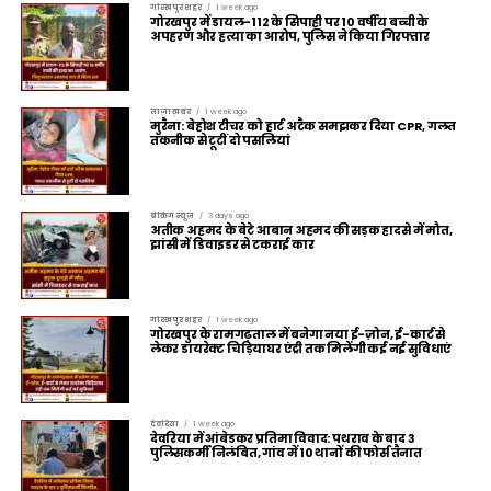
गोरखपुर शहर
1 week ago
गोरखपुर में डायल-112 के सिपाही पर 10 वर्षीय बच्ची के
अपहरण और हत्या का आरोप, पुलिस ने किया गिरफ्तार
ताज़ा ख़बर
1 week ago
मुरैना: बेहोश टीचर को हार्ट अटैक समझकर दिया CPR, गलत
तकनीक से टूटीं दो पसलियां
ब्रेकिंग न्यूज़
3 days ago
अतीक अहमद के बेटे आबान अहमद की सड़क हादसे में मौत,
झांसी में डिवाइडर से टकराई कार
गोरखपुर शहर
1 week ago
गोरखपुर के रामगढ़ताल में बनेगा नया ई-ज़ोन, ई-कार्ट से
लेकर डायरेक्ट चिड़ियाघर एंट्री तक मिलेंगी कई नई सुविधाएं
देवरिया
1 week ago
देवरिया में आंबेडकर प्रतिमा विवाद: पथराव के बाद 3
पुलिसकर्मी निलंबित, गांव में 10 थानों की फोर्स तैनात