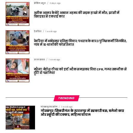
ब्रेकिंग न्यूज़
3 days ago
अतीक अहमद के बेटे आबान अहमद की सड़क हादसे में मौत, झांसी में
डिवाइडर से टकराई कार
देवरिया
1 week ago
देवरिया में आंबेडकर प्रतिमा विवाद: पथराव के बाद 3 पुलिसकर्मी निलंबित,
गांव में 10 थानों की फोर्स तैनात
ताज़ा ख़बर
1 week ago
मुरैना: बेहोश टीचर को हार्ट अटैक समझकर दिया CPR, गलत तकनीक से
टूटीं दो पसलियां
TRENDING
गोरखपुर ग्रामीण
1 week ago
गोरखपुर: सिकरीगंज के हरदत्तपुर में सरकारी बस, बलेनो कार
और स्कूटी की टक्कर, महिला घायल