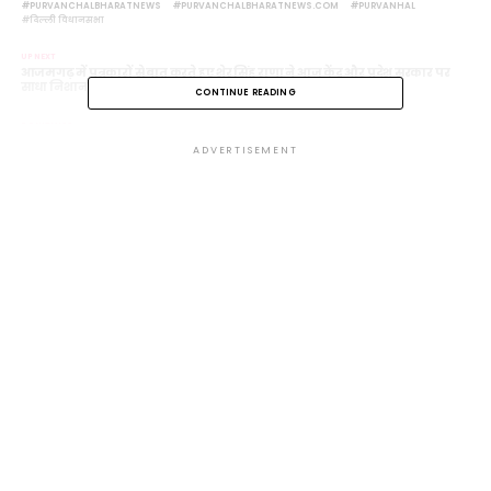
PURVANCHALBHARATNEWS
PURVANCHALBHARATNEWS.COM
PURVANHAL
दिल्ली विधानसभा
UP NEXT
आजमगढ़ में पत्रकारों से बात करते हुए शेर सिंह राणा ने आज केंद्र और प्रदेश सरकार पर
साधा निशाना
CONTINUE READING
DON'T MISS
बिहार में भाजपा की सहयोगी पार्टी जदयू UP में 200 सीटों पर चुनाव लड़ सकती है:
ADVERTISEMENT