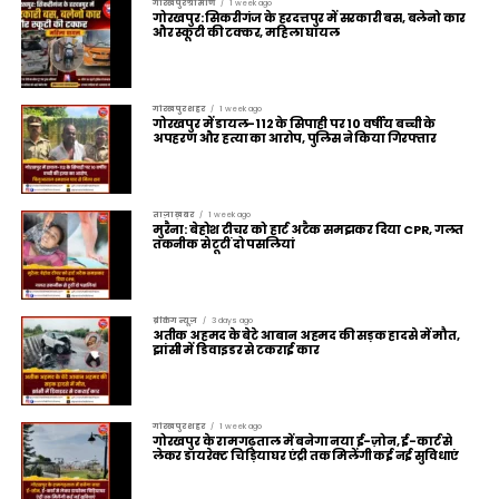
गोरखपुर ग्रामीण
1 week ago
गोरखपुर: सिकरीगंज के हरदत्तपुर में सरकारी बस, बलेनो कार
और स्कूटी की टक्कर, महिला घायल
गोरखपुर शहर
1 week ago
गोरखपुर में डायल-112 के सिपाही पर 10 वर्षीय बच्ची के
अपहरण और हत्या का आरोप, पुलिस ने किया गिरफ्तार
ताज़ा ख़बर
1 week ago
मुरैना: बेहोश टीचर को हार्ट अटैक समझकर दिया CPR, गलत
तकनीक से टूटीं दो पसलियां
ब्रेकिंग न्यूज़
3 days ago
अतीक अहमद के बेटे आबान अहमद की सड़क हादसे में मौत,
झांसी में डिवाइडर से टकराई कार
गोरखपुर शहर
1 week ago
गोरखपुर के रामगढ़ताल में बनेगा नया ई-ज़ोन, ई-कार्ट से
लेकर डायरेक्ट चिड़ियाघर एंट्री तक मिलेंगी कई नई सुविधाएं