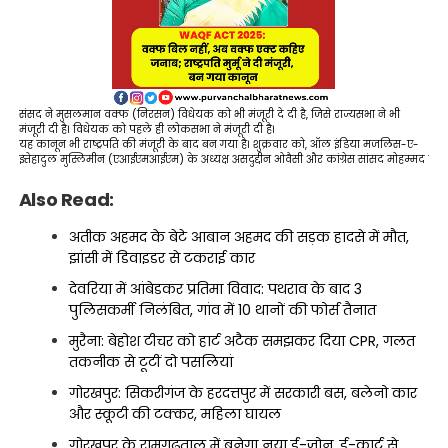
संसद ने मुसलमान वक्फ (निरसन) विधेयक को भी मंजूरी दे दी है, जिसे राज्यसभा ने भी
मंजूरी दी है। विधेयक को पहले ही लोकसभा ने मंजूरी दी है।
यह कानून भी राष्ट्रपति की मंजूरी के बाद बन गया है। शुक्रवार को, ऑल इंडिया मजलिस-ए-
इत्तेहादुल मुस्लिमीन (एआईएमआईएम) के अध्यक्ष असदुद्दीन ओवैसी और कांग्रेस सांसद मोहम्मद जावे
Also Read:
अतीक अहमद के बेटे आबान अहमद की सड़क हादसे में मौत,
झांसी में डिवाइडर से टकराई कार
देवरिया में आंबेडकर प्रतिमा विवाद: पथराव के बाद 3
पुलिसकर्मी निलंबित, गांव में 10 थानों की फोर्स तैनात
मुरैना: बेहोश टीचर को हार्ट अटैक समझकर दिया CPR, गलत
तकनीक से टूटीं दो पसलियां
गोरखपुर: सिकरीगंज के हरदत्तपुर में सरकारी बस, बलेनो कार
और स्कूटी की टक्कर, महिला घायल
गोरखपुर के रामगढ़ताल में बनेगा नया ई-ज़ोन, ई-कार्ट से