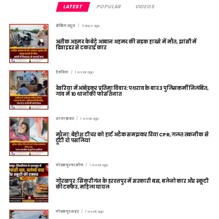
LATEST
POPULAR
VIDEOS
ब्रेकिंग न्यूज़
3 days ago
अतीक अहमद के बेटे आबान अहमद की सड़क हादसे में मौत, झांसी में
डिवाइडर से टकराई कार
देवरिया
1 week ago
देवरिया में आंबेडकर प्रतिमा विवाद: पथराव के बाद 3 पुलिसकर्मी निलंबित,
गांव में 10 थानों की फोर्स तैनात
ताज़ा ख़बर
1 week ago
मुरैना: बेहोश टीचर को हार्ट अटैक समझकर दिया CPR, गलत तकनीक से
टूटीं दो पसलियां
गोरखपुर ग्रामीण
1 week ago
गोरखपुर: सिकरीगंज के हरदत्तपुर में सरकारी बस, बलेनो कार और स्कूटी
की टक्कर, महिला घायल
गोरखपुर शहर
1 week ago