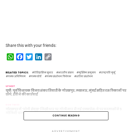
Share this with your friends:
WhatsApp
Facebook
Twitter
LinkedIn
Copy
Link
RELATED TOPICS:
ऐतिहासिक सुधार
भारतीय संसद
मुस्लिम समुदाय
राष्ट्रपति मुर्मू
वक्फ अधिनियम
वक्फ बोर्ड
वक्फ संशोधन विधेयक
शरिया संशोधन
UP NEXT
यूपी: पूर्व विधायक विनय शंकर तिवारी के गोरखपुर, लखनऊ, मुंबई सहित दस ठिकानों पर
छापे, ईडी ने की कार्रवाई
DON'T MISS
गोरखपुर में ‘योगी सेवक’ लिखी थार पर गोली मार दी गई:एक्सप्रेस-वे पर बदमाशों ने 5
गोलियां चलाई; मां-बेटे बाल-बाल बचे’
CONTINUE READING
ADVERTISEMENT