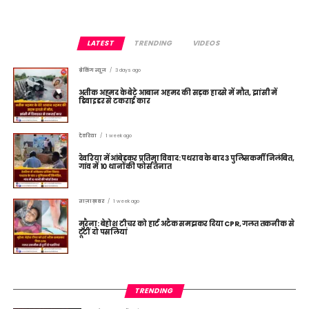
LATEST
TRENDING
VIDEOS
ब्रेकिंग न्यूज़
3 days ago
अतीक अहमद के बेटे आबान अहमद की सड़क हादसे में मौत, झांसी में
डिवाइडर से टकराई कार
देवरिया
1 week ago
देवरिया में आंबेडकर प्रतिमा विवाद: पथराव के बाद 3 पुलिसकर्मी निलंबित,
गांव में 10 थानों की फोर्स तैनात
ताज़ा ख़बर
1 week ago
मुरैना: बेहोश टीचर को हार्ट अटैक समझकर दिया CPR, गलत तकनीक से
टूटीं दो पसलियां
TRENDING