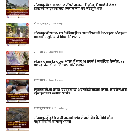
गोरखपुर के रामगढ़ताल में बनेगा नया ई-ज़ोन, ई-कार्ट से लेकर
डायरेक्ट चिड़ियाघर एंट्री तक मिलेंगी कई नई सुविधाएं
गोरखपुर शहर
1 week ago
गोरखपुर में डायल-112 के सिपाही पर 10 वर्षीय बच्ची के अपहरण और हत्या
का आरोप, पुलिस ने किया गिरफ्तार
ताज़ा ख़बर
2 months ago
Plastic Banknotes: भारत में जल्द आ सकते हैं प्लास्टिक के नोट, RBI
कर रहा तैयारी; जानिए क्या होंगे फायदे
ताज़ा ख़बर
2 months ago
लखनऊ में 25 वर्षीय विवाहिता का शव फंदे से लटका मिला, मायके पक्ष ने
दहेज हत्या का लगाया आरोप
गोरखपुर ग्रामीण
2 months ago
गोरखपुर में टूटे बिजली तार की चपेट में आने से 3 भैंसों की मौत,
पशुपालकों ने मांगा मुआवजा