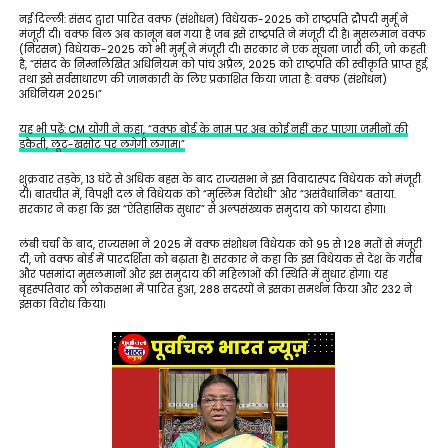
नई दिल्ली: संसद द्वारा पारित वक्फ (संशोधन) विधेयक-2025 को राष्ट्रपति द्रौपदी मुर्मू ने
मंजूरी दी। वक्फ बिल अब कानून बन गया है जब इसे राष्ट्रपति ने मंजूरी दी है। मुसलमान वक्फ
(निरसन) विधेयक-2025 को भी मुर्मू ने मंजूरी दी। सरकार ने एक सूचना जारी की, जो कहती
है, “संसद के निम्नलिखित अधिनियम को पांच अप्रैल, 2025 को राष्ट्रपति की स्वीकृति प्राप्त हुई,
तथा इसे सर्वसाधारण की जानकारी के लिए प्रकाशित किया जाता है: वक्फ (संशोधन)
अधिनियम 2025।”
यह भी पढ़ें: CM योगी ने कहा, “वक्फ बोर्ड के नाम पर अब कोई नहीं कर पाएगा जमीनों की
डकैती, लूट-खसोट पर लगेगी लगाम।”
शुक्रवार तड़के, 13 घंटे से अधिक बहस के बाद राज्यसभा ने इस विवादास्पद विधेयक को मंजूरी
दी। बातचीत में, विपक्षी दल ने विधेयक को “मुस्लिम विरोधी” और “असंवैधानिक” बताया.
सरकार ने कहा कि इस “ऐतिहासिक सुधार” से अल्पसंख्यक समुदाय को फायदा होगा।
लंबी चर्चा के बाद, राज्यसभा ने 2025 में वक्फ संशोधन विधेयक को 95 से 128 मतों से मंजूरी
दी, जो वक्फ बोर्ड में पारदर्शिता को बढ़ाता है। सरकार ने कहा कि इस विधेयक से देश के गरीब
और पसमांदा मुसलमानों और इस समुदाय की महिलाओं की स्थिति में सुधार होगा। यह
बृहस्पतिवार को लोकसभा में पारित हुआ, 288 सदस्यों ने इसका समर्थन किया और 232 ने
इसका विरोध किया।