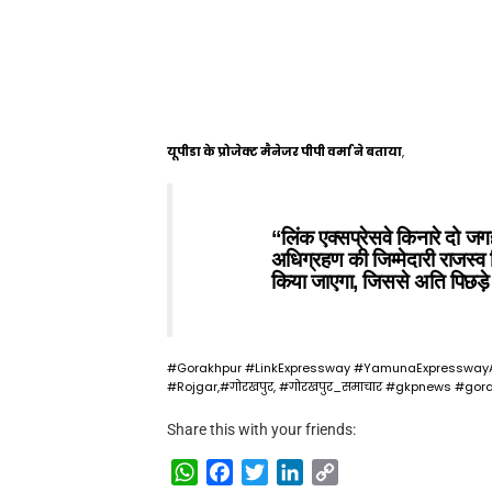
यूपीडा के प्रोजेक्ट मैनेजर पीपी वर्मा ने बताया
,
“लिंक एक्सप्रेसवे किनारे दो ज
अधिग्रहण की जिम्मेदारी राजस्व 
किया जाएगा, जिससे अति पिछड़े 
#Gorakhpur #LinkExpressway #YamunaExpresswayAut
#Rojgar,#गोरखपुर, #गोरखपुर_समाचार #gkpnews #go
Share this with your friends:
WhatsApp
Facebook
Twitter
LinkedIn
Copy