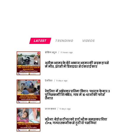
LATEST
TRENDING
VIDEOS
ब्रेकिंग न्यूज़
11 hours ago
अतीक अहमद के बेटे आबान अहमद की सड़क हादसे
में मौत, झांसी में डिवाइडर से टकराई कार
देवरिया
5 days ago
देवरिया में आंबेडकर प्रतिमा विवाद: पथराव के बाद 3
पुलिसकर्मी निलंबित, गांव में 10 थानों की फोर्स
तैनात
ताज़ा ख़बर
5 days ago
मुरैना: बेहोश टीचर को हार्ट अटैक समझकर दिया
CPR, गलत तकनीक से टूटीं दो पसलियां