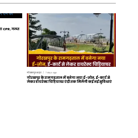
िया CPR, गलत
गोरखपुर शहर
7 days ago
गोरखपुर के रामगढ़ताल में बनेगा नया ई-ज़ोन, ई-कार्ट से
लेकर डायरेक्ट चिड़ियाघर एंट्री तक मिलेंगी कई नई सुविधाएं