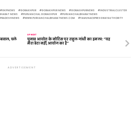
GKPNEWS
GORAKHPUR
GORAKHPUR NEWS
GORAKHPURNEWS
INDUSTRIALCLUSTER
BHARAT NEWS
PURVANCHAL GORAKHPUR
PURVANCHALBHARATNEWS
RPRADESHNEWS
WWW.PURVANCHALBHARATNEWS.COM
YAMUNAEXPRESSWAYAUTHORITY
UP NEXT
 बवाल, चले
चुनाव आयोग के नोटिस पर राहुल गांधी का हमला: “यह
मेरा डेटा नहीं, आयोग का है”
ADVERTISEMENT