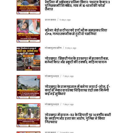
देवरिया में आंबेडकर प्रतिमा विवाद: पथराव के बाद 3
पुलिसकर्मी निलंबित, गांव में 10 थानों की फोर्स
तैनात
ताज़ा ख़बर
5 days ago
मुरैना: बेहोश टीचर को हार्ट अटैक समझकर दिया
CPR, गलत तकनीक से टूटीं दो पसलियां
गोरखपुर ग्रामीण
6 days ago
गोरखपुर: सिकरीगंज के हरदत्तपुर में सरकारी बस,
बलेनो कार और स्कूटी की टक्कर, महिला घायल
गोरखपुर शहर
7 days ago
गोरखपुर के रामगढ़ताल में बनेगा नया ई-ज़ोन, ई-
कार्ट से लेकर डायरेक्ट चिड़ियाघर एंट्री तक मिलेंगी
कई नई सुविधाएं
गोरखपुर शहर
7 days ago
गोरखपुर में डायल-112 के सिपाही पर 10 वर्षीय बच्ची
के अपहरण और हत्या का आरोप, पुलिस ने किया
गिरफ्तार
ताज़ा ख़बर
2 months ago