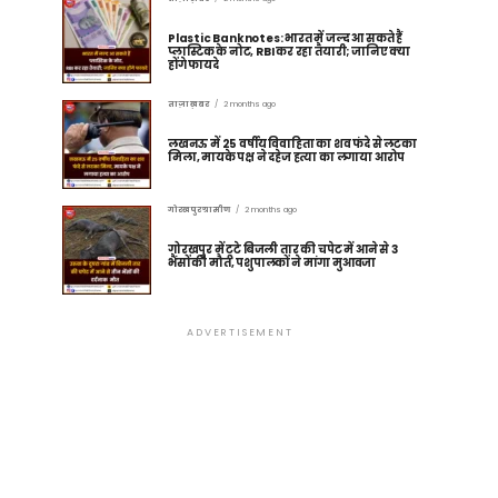
Plastic Banknotes: भारत में जल्द आ सकते हैं
प्लास्टिक के नोट, RBI कर रहा तैयारी; जानिए क्या
होंगे फायदे
ताज़ा ख़बर
2 months ago
लखनऊ में 25 वर्षीय विवाहिता का शव फंदे से लटका
मिला, मायके पक्ष ने दहेज हत्या का लगाया आरोप
गोरखपुर ग्रामीण
2 months ago
गोरखपुर में टूटे बिजली तार की चपेट में आने से 3
भैंसों की मौत, पशुपालकों ने मांगा मुआवजा
ADVERTISEMENT