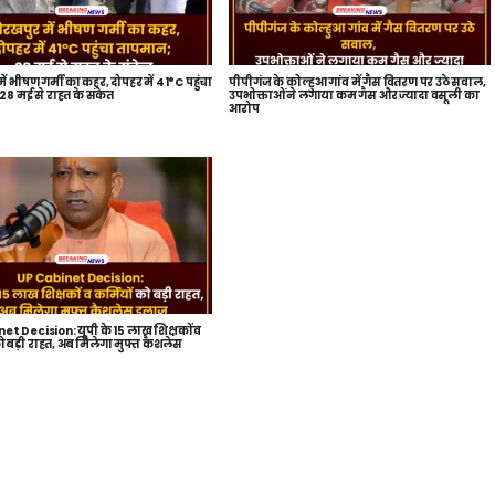
ें भीषण गर्मी का कहर, दोपहर में 41°C पहुंचा
पीपीगंज के कोल्हुआ गांव में गैस वितरण पर उठे सवाल,
8 मई से राहत के संकेत
उपभोक्ताओं ने लगाया कम गैस और ज्यादा वसूली का
आरोप
t Decision: यूपी के 15 लाख शिक्षकों व
को बड़ी राहत, अब मिलेगा मुफ्त कैशलेस