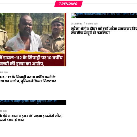
TRENDING
ताज़ा ख़बर
5 days ago
मुरैना: बेहोश टीचर को हार्ट अटैक समझकर द
तकनीक से टूटीं दो पसलियां
ays ago
यल-112 के सिपाही पर 10 वर्षीय बच्ची के
ा का आरोप, पुलिस ने किया गिरफ्तार
urs ago
बेटे आबान अहमद की सड़क हादसे में मौत,
इडर से टकराई कार