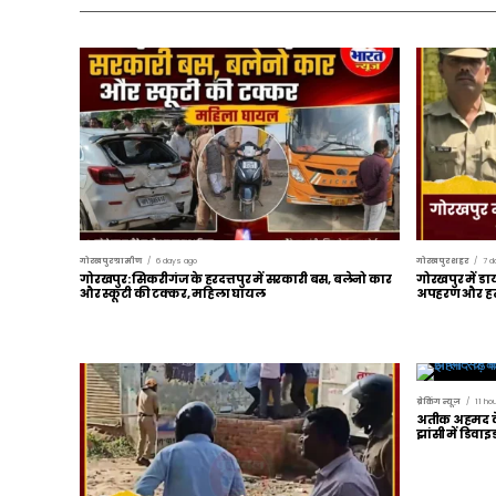
गोरखपुर ग्रामीण
6 days ago
गोरखपुर शहर
7 d
गोरखपुर: सिकरीगंज के हरदत्तपुर में सरकारी बस, बलेनो कार
गोरखपुर में डा
और स्कूटी की टक्कर, महिला घायल
अपहरण और हत्य
ब्रेकिंग न्यूज़
11 ho
अतीक अहमद के 
झांसी में डिवा