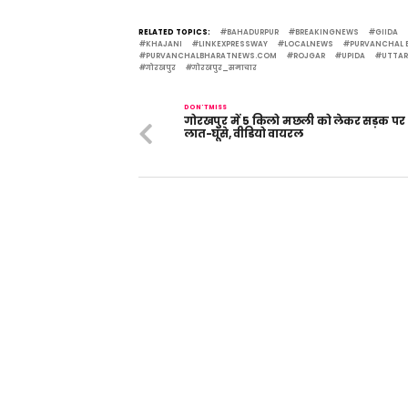
Link
RELATED TOPICS:
BAHADURPUR
BREAKINGNEWS
GIIDA
KHAJANI
LINKEXPRESSWAY
LOCALNEWS
PURVANCHAL 
PURVANCHALBHARATNEWS.COM
ROJGAR
UPIDA
UTTA
गोरखपुर
गोरखपुर_समाचार
DON'T MISS
गोरखपुर में 5 किलो मछली को लेकर सड़क पर
लात-घूंसे, वीडियो वायरल