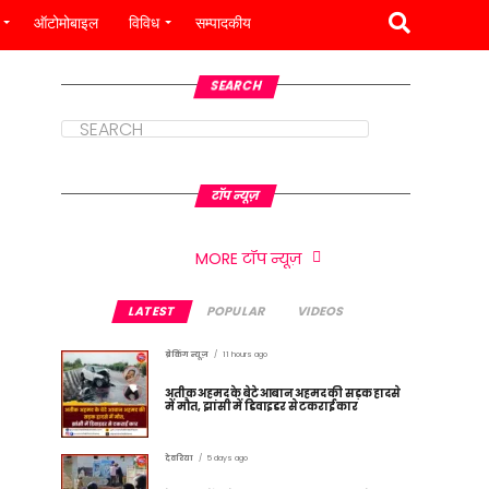
ऑटोमोबाइल
विविध
सम्पादकीय
SEARCH
टॉप न्यूज़
MORE टॉप न्यूज़
LATEST
POPULAR
VIDEOS
ब्रेकिंग न्यूज़
11 hours ago
अतीक अहमद के बेटे आबान अहमद की सड़क हादसे
में मौत, झांसी में डिवाइडर से टकराई कार
देवरिया
5 days ago