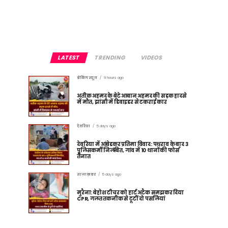
LATEST
TRENDING
VIDEOS
ब्रेकिंग न्यूज़
9 hours ago
अतीक अहमद के बेटे आबान अहमद की सड़क हादसे
में मौत, झांसी में डिवाइडर से टकराई कार
देवरिया
5 days ago
देवरिया में आंबेडकर प्रतिमा विवाद: पथराव के बाद 3
पुलिसकर्मी निलंबित, गांव में 10 थानों की फोर्स
तैनात
ताज़ा ख़बर
5 days ago
मुरैना: बेहोश टीचर को हार्ट अटैक समझकर दिया
CPR, गलत तकनीक से टूटीं दो पसलियां