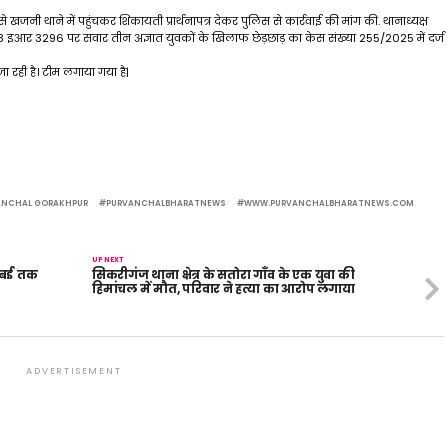
 खजनी थाने में पहुंचकर शिकायती प्रार्थनापत्र देकर पुलिस से कार्रवाई की मांग की. थानाध्यक्ष
3 इआर 3296 पर सवार तीन अज्ञात युवकों के खिलाफ छेड़छाड़ का केस संख्या 255/2025 में दर्ज
 रही है। टीम लगाया गया है|
ANCHAL GORAKHPUR
PURVANCHALBHARATNEWS
WWW.PURVANCHALBHARATNEWS.COM
UP NEXT
ुंबई तक
सिकरीगंज थाना क्षेत्र के सतोरा गाँव के एक युवा की
हिमांचल में मौत, परिवार ने हत्या का आरोप लगाया
ADVERTISEMENT