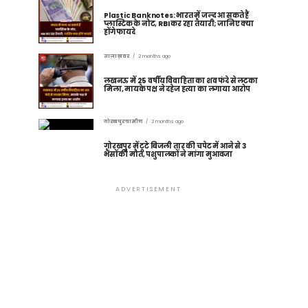
Plastic Banknotes: भारत में जल्द आ सकते हैं
प्लास्टिक के नोट, RBI कर रहा तैयारी; जानिए क्या
होंगे फायदे
ताज़ा ख़बर
2 months ago
लखनऊ में 25 वर्षीय विवाहिता का शव फंदे से लटका
मिला, मायके पक्ष ने दहेज हत्या का लगाया आरोप
गोरखपुर ग्रामीण
2 months ago
गोरखपुर में टूटे बिजली तार की चपेट में आने से 3
भैंसों की मौत, पशुपालकों ने मांगा मुआवजा
ADVERTISEMENT