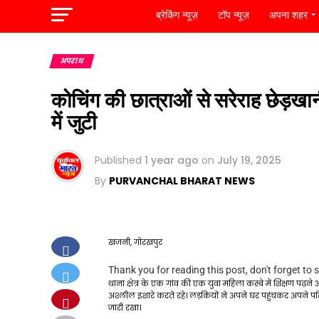
ब्रेकिंग न्यूज़
टॉप न्यूज़
अपना शहर
अपराध
कोचिंग की छात्राओं से सरेराह छेड़खा
में जुटी
Published
1 year ago
on
July 19, 2025
By
PURVANCHAL BHARAT NEWS
खजनी, गोरखपुर
Thank you for reading this post, don't forget to 
थाना क्षेत्र के एक गांव की एक युवा महिला कस्बे में शिक्षण 
अश्लील इशारे करते रहे। लड़कियों ने अपने घर पहुंचकर अपने 
जारी रखा।