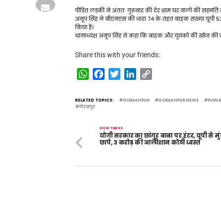
पीड़ित लड़की ने अंततः गुरुवार की देर शाम घर वालों की सहमति से
अनूप सिंह ने बीएनएस की धारा 74 के तहत बाइक संख्या यूपी 5
किया है।
थानाध्यक्ष अनूप सिंह ने कहा कि बाइक और युवकों की खोज की जा
Share this with your friends:
WhatsApp
Facebook
Twitter
LinkedIn
Copy
Link
RELATED TOPICS:
GORAKHPUR
GORAKHPUR NEWS
PURV
गोरखपुर
DON'T MISS
योगी सरकार का छांगुर बाबा पर हंटर, यूपी से म
छापे, 3 करोड़ की आलीशान कोठी ध्वस्त