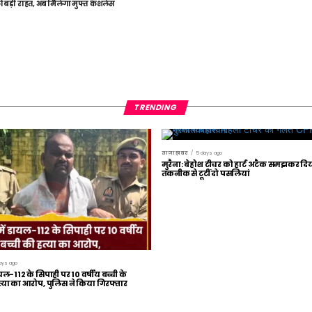
को बड़ी राहत, अब मिलेगा मुफ्त कैशलेस
TRENDING
ताज़ा ख़बर
5 days ago
मुरैना: बेहोश टीचर को हार्ट अटैक समझकर द
तकनीक से टूटीं दो पसलियां
ays ago
यल-112 के सिपाही पर 10 वर्षीय बच्ची के
ा का आरोप, पुलिस ने किया गिरफ्तार