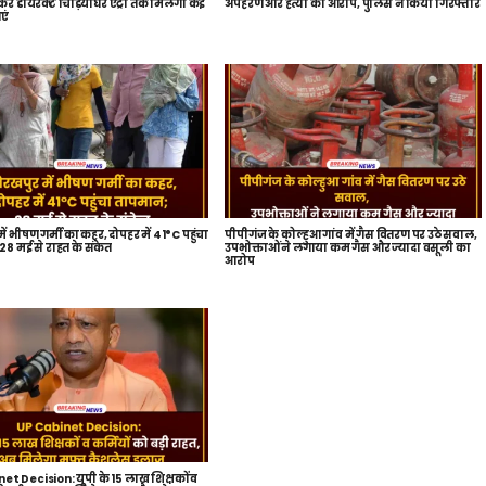
ेकर डायरेक्ट चिड़ियाघर एंट्री तक मिलेंगी कई
अपहरण और हत्या का आरोप, पुलिस ने किया गिरफ्तार
एं
ें भीषण गर्मी का कहर, दोपहर में 41°C पहुंचा
पीपीगंज के कोल्हुआ गांव में गैस वितरण पर उठे सवाल,
8 मई से राहत के संकेत
उपभोक्ताओं ने लगाया कम गैस और ज्यादा वसूली का
आरोप
t Decision: यूपी के 15 लाख शिक्षकों व