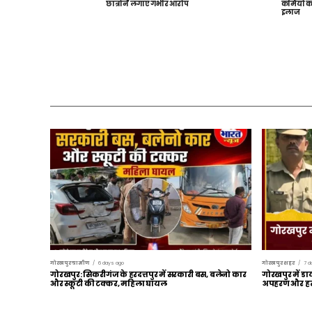
छात्रों ने लगाए गंभीर आरोप
कर्मियों 
इलाज
गोरखपुर ग्रामीण
6 days ago
गोरखपुर शहर
7 d
गोरखपुर: सिकरीगंज के हरदत्तपुर में सरकारी बस, बलेनो कार
गोरखपुर में डा
और स्कूटी की टक्कर, महिला घायल
अपहरण और हत्य