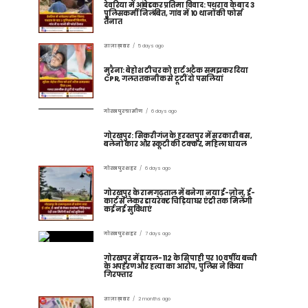
देवरिया में आंबेडकर प्रतिमा विवाद: पथराव के बाद 3
पुलिसकर्मी निलंबित, गांव में 10 थानों की फोर्स
तैनात
ताज़ा ख़बर
5 days ago
मुरैना: बेहोश टीचर को हार्ट अटैक समझकर दिया
CPR, गलत तकनीक से टूटीं दो पसलियां
गोरखपुर ग्रामीण
6 days ago
गोरखपुर: सिकरीगंज के हरदत्तपुर में सरकारी बस,
बलेनो कार और स्कूटी की टक्कर, महिला घायल
गोरखपुर शहर
6 days ago
गोरखपुर के रामगढ़ताल में बनेगा नया ई-ज़ोन, ई-
कार्ट से लेकर डायरेक्ट चिड़ियाघर एंट्री तक मिलेंगी
कई नई सुविधाएं
गोरखपुर शहर
7 days ago
गोरखपुर में डायल-112 के सिपाही पर 10 वर्षीय बच्ची
के अपहरण और हत्या का आरोप, पुलिस ने किया
गिरफ्तार
ताज़ा ख़बर
2 months ago