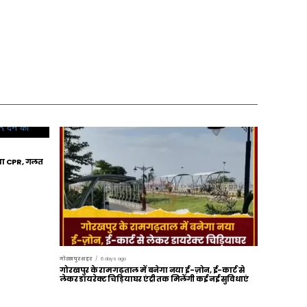
िया CPR, गलत
गोरखपुर शहर
6 days ago
गोरखपुर के रामगढ़ताल में बनेगा नया ई-ज़ोन, ई-कार्ट से
लेकर डायरेक्ट चिड़ियाघर एंट्री तक मिलेंगी कई नई सुविधाएं