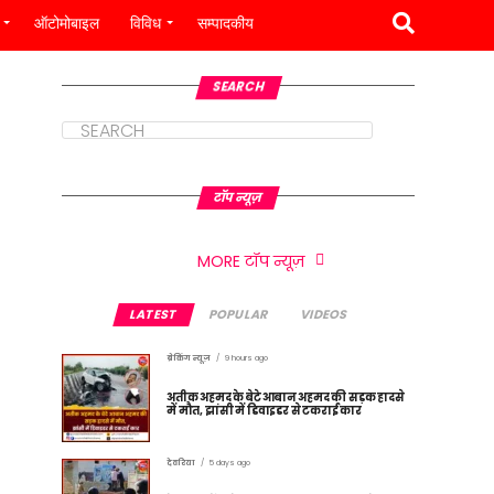
ऑटोमोबाइल
विविध
सम्पादकीय
SEARCH
टॉप न्यूज़
MORE टॉप न्यूज़
LATEST
POPULAR
VIDEOS
ब्रेकिंग न्यूज़
9 hours ago
अतीक अहमद के बेटे आबान अहमद की सड़क हादसे
में मौत, झांसी में डिवाइडर से टकराई कार
देवरिया
5 days ago