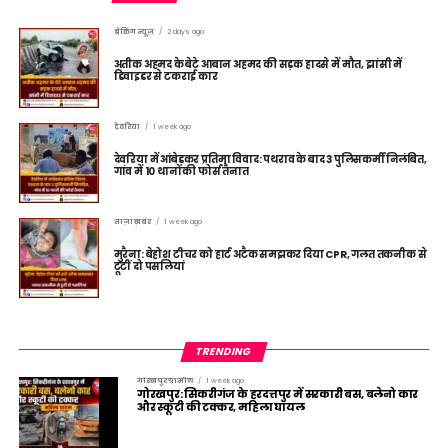
ब्रेकिंग न्यूज़
2 days ago
अतीक अहमद के बेटे आबान अहमद की सड़क हादसे में मौत, झांसी में
डिवाइडर से टकराई कार
देवरिया
1 week ago
देवरिया में आंबेडकर प्रतिमा विवाद: पथराव के बाद 3 पुलिसकर्मी निलंबित,
गांव में 10 थानों की फोर्स तैनात
ताज़ा ख़बर
1 week ago
मुरैना: बेहोश टीचर को हार्ट अटैक समझकर दिया CPR, गलत तकनीक से
टूटीं दो पसलियां
TRENDING
गोरखपुर ग्रामीण
1 week ago
गोरखपुर: सिकरीगंज के हरदत्तपुर में सरकारी बस, बलेनो कार
और स्कूटी की टक्कर, महिला घायल