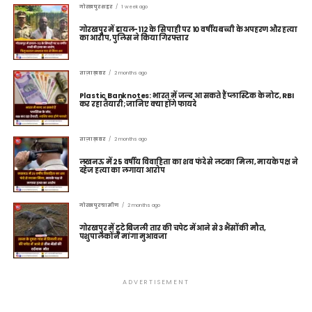
गोरखपुर शहर
1 week ago
गोरखपुर में डायल-112 के सिपाही पर 10 वर्षीय बच्ची के अपहरण और हत्या
का आरोप, पुलिस ने किया गिरफ्तार
ताज़ा ख़बर
2 months ago
Plastic Banknotes: भारत में जल्द आ सकते हैं प्लास्टिक के नोट, RBI
कर रहा तैयारी; जानिए क्या होंगे फायदे
ताज़ा ख़बर
2 months ago
लखनऊ में 25 वर्षीय विवाहिता का शव फंदे से लटका मिला, मायके पक्ष ने
दहेज हत्या का लगाया आरोप
गोरखपुर ग्रामीण
2 months ago
गोरखपुर में टूटे बिजली तार की चपेट में आने से 3 भैंसों की मौत,
पशुपालकों ने मांगा मुआवजा
ADVERTISEMENT