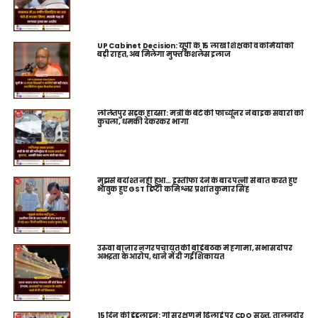
UP Cabinet Decision: यूपी के 15 लाख शिक्षकों व कर्मियों को
बड़ी राहत, अब मिलेगा मुफ्त कैशलेस इलाज
ललितपुर सड़क हादसा: मंत्री के बेटे की फॉर्च्यूनर ने बाइक सवारों को
कुचला, धमकी देकरकर भागा
मुझसे बर्दाश्त नहीं हुआ… इस्तीफा देने के बाद पत्नी से बात करते हुए
भावुक हुए GST डिप्टी कमिश्नर प्रशांत कुमार सिंह
उरुवा बाज़ार नगर पंचायत की बोर्ड बैठक में हंगामा, सभासदों पर
अभद्रता के आरोप, थाने में दी गई शिकायत
15 दिन की डेडलाइन: गो संरक्षण में ढिलाई पर CDO सख्त, तालनदौर