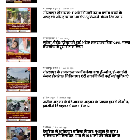
गोरखपुर शहर
1 week ago
गोरखपुर में डायल-112 के सिपाही पर 10 वर्षीय बच्ची के
अपहरण और हत्या का आरोप, पुलिस ने किया गिरफ्तार
ताज़ा ख़बर
1 week ago
मुरैना: बेहोश टीचर को हार्ट अटैक समझकर दिया CPR, गलत
तकनीक से टूटीं दो पसलियां
गोरखपुर शहर
1 week ago
गोरखपुर के रामगढ़ताल में बनेगा नया ई-ज़ोन, ई-कार्ट से
लेकर डायरेक्ट चिड़ियाघर एंट्री तक मिलेंगी कई नई सुविधाएं
ब्रेकिंग न्यूज़
2 days ago
अतीक अहमद के बेटे आबान अहमद की सड़क हादसे में मौत,
झांसी में डिवाइडर से टकराई कार
देवरिया
1 week ago
देवरिया में आंबेडकर प्रतिमा विवाद: पथराव के बाद 3
पुलिसकर्मी निलंबित, गांव में 10 थानों की फोर्स तैनात