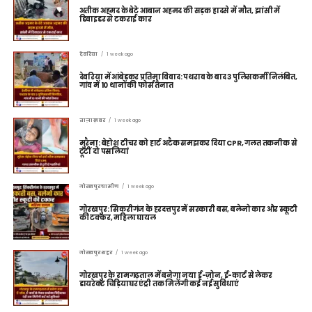
अतीक अहमद के बेटे आबान अहमद की सड़क हादसे में मौत, झांसी में
डिवाइडर से टकराई कार
देवरिया
1 week ago
देवरिया में आंबेडकर प्रतिमा विवाद: पथराव के बाद 3 पुलिसकर्मी निलंबित,
गांव में 10 थानों की फोर्स तैनात
ताज़ा ख़बर
1 week ago
मुरैना: बेहोश टीचर को हार्ट अटैक समझकर दिया CPR, गलत तकनीक से
टूटीं दो पसलियां
गोरखपुर ग्रामीण
1 week ago
गोरखपुर: सिकरीगंज के हरदत्तपुर में सरकारी बस, बलेनो कार और स्कूटी
की टक्कर, महिला घायल
गोरखपुर शहर
1 week ago
गोरखपुर के रामगढ़ताल में बनेगा नया ई-ज़ोन, ई-कार्ट से लेकर
डायरेक्ट चिड़ियाघर एंट्री तक मिलेंगी कई नई सुविधाएं