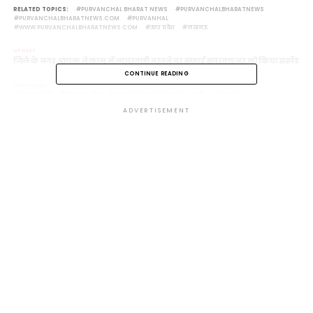
RELATED TOPICS:
PURVANCHAL BHARAT NEWS
PURVANCHALBHARATNEWS
PURVANCHALBHARATNEWS.COM
PURVANHAL
WWW.PURVANCHALBHARATNEWS.COM
उत्तर प्रदेश
लखनऊ
UP NEXT
जिले के नगर आयुक्त ने काम में लापरवाही बरतने पर सफाई सुपरवाइजर को किया सस्पेंड
CONTINUE READING
DON'T MISS
गोरखपुर विश्वविद्यालय बीए, बीएससी और बीकॉम प्रवेश परीक्षा के नतीजे आज
ADVERTISEMENT