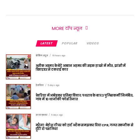
MORE टॉप न्यूज़
LATEST
POPULAR
VIDEOS
ब्रेकिंग न्यूज़
16 hours ago
अतीक अहमद के बेटे आबान अहमद की सड़क हादसे में मौत, झांसी में
डिवाइडर से टकराई कार
देवरिया
5 days ago
देवरिया में आंबेडकर प्रतिमा विवाद: पथराव के बाद 3 पुलिसकर्मी निलंबित,
गांव में 10 थानों की फोर्स तैनात
ताज़ा ख़बर
5 days ago
मुरैना: बेहोश टीचर को हार्ट अटैक समझकर दिया CPR, गलत तकनीक से
टूटीं दो पसलियां