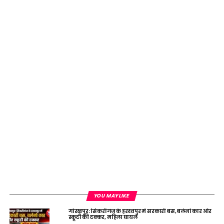
DON'T MISS
गोरखपुर बाढ़ से राहत, घाघरा नदी, राप्ती लगातार घट रहा
YOU MAY LIKE
गोरखपुर: सिकरीगंज के हरदत्तपुर में सरकारी बस, बलेनो कार और
स्कूटी की टक्कर, महिला घायल