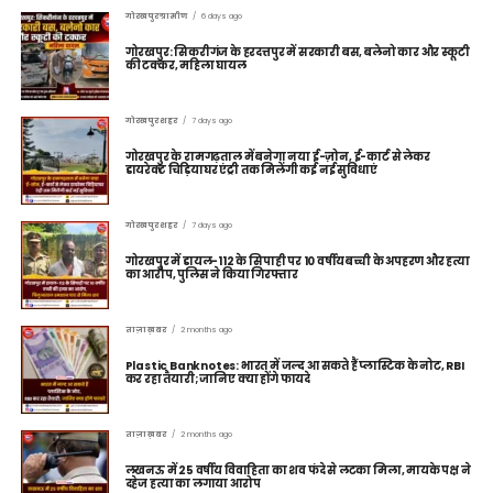
गोरखपुर ग्रामीण
6 days ago
गोरखपुर: सिकरीगंज के हरदत्तपुर में सरकारी बस, बलेनो कार और स्कूटी
की टक्कर, महिला घायल
गोरखपुर शहर
7 days ago
गोरखपुर के रामगढ़ताल में बनेगा नया ई-ज़ोन, ई-कार्ट से लेकर
डायरेक्ट चिड़ियाघर एंट्री तक मिलेंगी कई नई सुविधाएं
गोरखपुर शहर
7 days ago
गोरखपुर में डायल-112 के सिपाही पर 10 वर्षीय बच्ची के अपहरण और हत्या
का आरोप, पुलिस ने किया गिरफ्तार
ताज़ा ख़बर
2 months ago
Plastic Banknotes: भारत में जल्द आ सकते हैं प्लास्टिक के नोट, RBI
कर रहा तैयारी; जानिए क्या होंगे फायदे
ताज़ा ख़बर
2 months ago
लखनऊ में 25 वर्षीय विवाहिता का शव फंदे से लटका मिला, मायके पक्ष ने
दहेज हत्या का लगाया आरोप