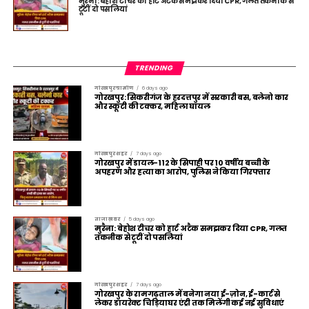
मुरैना: बेहोश टीचर को हार्ट अटैक समझकर दिया CPR, गलत तकनीक से
टूटीं दो पसलियां
TRENDING
गोरखपुर ग्रामीण
6 days ago
गोरखपुर: सिकरीगंज के हरदत्तपुर में सरकारी बस, बलेनो कार
और स्कूटी की टक्कर, महिला घायल
गोरखपुर शहर
7 days ago
गोरखपुर में डायल-112 के सिपाही पर 10 वर्षीय बच्ची के
अपहरण और हत्या का आरोप, पुलिस ने किया गिरफ्तार
ताज़ा ख़बर
5 days ago
मुरैना: बेहोश टीचर को हार्ट अटैक समझकर दिया CPR, गलत
तकनीक से टूटीं दो पसलियां
गोरखपुर शहर
7 days ago
गोरखपुर के रामगढ़ताल में बनेगा नया ई-ज़ोन, ई-कार्ट से
लेकर डायरेक्ट चिड़ियाघर एंट्री तक मिलेंगी कई नई सुविधाएं