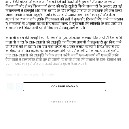
भरपाई की योजना में कुछ खास रियायतें देने की तैयारी में है। इस बारे में समाज कल्याण
विभाग की ओर से नई नियमावली तैयार की गई है। सूत्रों से मिली जानकारी के अनुसार इस नई
नियमावली में छात्रवृत्ति और फीस भरपाई के लिए मौजूदा प्राप्तांक के कटआफ को कम किया
जाएगा। इसके अलावा अनुसूचित जाति के ज्यादा से ज्यादा छात्र-छात्राएं छात्रवृत्ति और फीस
भरपाई का लाभ पा सकें, इसके लिए पात्रता की शर्तों में कुछ और रियायतें दिए जाने का प्रस्ताव
है। जानकारी के अनुसार यह नई नियमावली जल्द ही मुख्यमंत्री की स्वीकृति के बाद जारी कर
दी जाएगी। नई नियमावली इसी शैक्षिक सत्र से लागू मानी जाएगी।
कक्षा नौ व दस की छात्रवृत्ति का वितरण दो अक्तूबर से समाज कल्याण विभाग प्री मैट्रिक यानि
कक्षा नौ व दस के छात्र-छात्राओं को छात्र्रवृत्ति का वितरण आगामी दो अक्तूबर से शुरू किए जाने
की तैयारी की जा रही है। उस दिन गांधी जयंती के अवसर समाज कल्याण निदेशालय में एक
कार्यक्रम आयोजित करके समाज कल्याण मंत्री रमापति शास्त्री प्रतीक स्वरूप अपने हाथों से
कुछ छात्र-छात्राओं को छात्रवृत्ति के चेक प्रदान करेंगे। बाकी छात्र-छात्राओं की छात्रवृत्ति उनके
बैंक खातों में हस्तांतरित होना शुरू हो जाएगी। कक्षा नौ व दस की कक्षाओं के छात्र-छात्राओं को
2250 रुपये छात्रवृत्ति और 750 रुपये तदर्थ अनुदान दिया जाता है।
Share this with your friends:
WhatsApp
Facebook
Twitter
LinkedIn
Copy
CONTINUE READING
Link
RELATED TOPICS:
GORAKHPUR NEWS
ADVERTISEMENT
PURVANCHAL BHARAT NEWS
PURVANCHALBHARATNEWS
PURVANCHALBHARATNEWS.COM
WWW.PURVANCHALBHARATNEWS.COM
स्कालरशिपयूपी
UP NEXT
आज रात थम जाएगा बंगाल की खाड़ी का तूफान