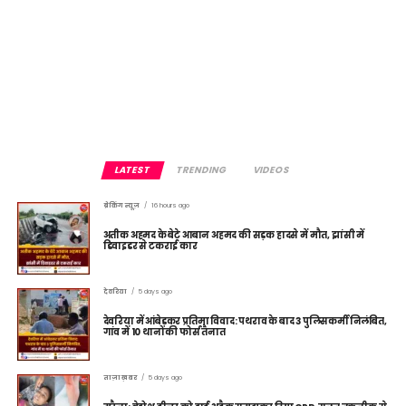
LATEST
TRENDING
VIDEOS
ब्रेकिंग न्यूज़
16 hours ago
अतीक अहमद के बेटे आबान अहमद की सड़क हादसे में मौत, झांसी में
डिवाइडर से टकराई कार
देवरिया
5 days ago
देवरिया में आंबेडकर प्रतिमा विवाद: पथराव के बाद 3 पुलिसकर्मी निलंबित,
गांव में 10 थानों की फोर्स तैनात
ताज़ा ख़बर
5 days ago