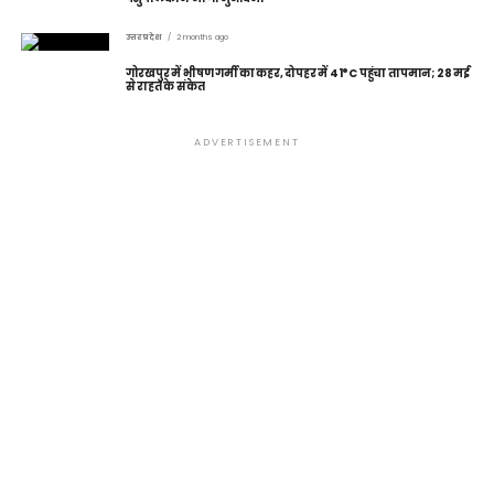
उत्तर प्रदेश
2 months ago
गोरखपुर में भीषण गर्मी का कहर, दोपहर में 41°C पहुंचा तापमान; 28 मई
से राहत के संकेत
ADVERTISEMENT