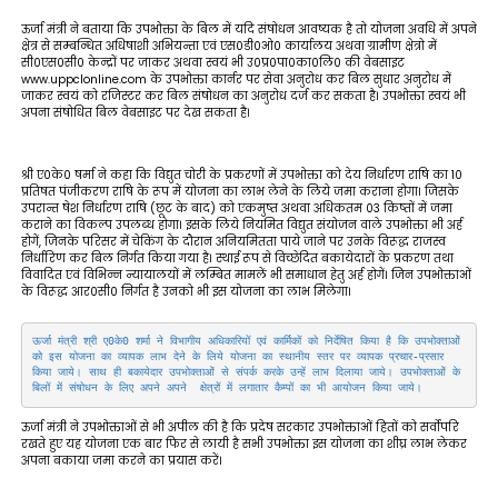
ऊर्जा मंत्री ने बताया कि उपभोक्ता के बिल में यदि संषोधन आवष्यक है तो योजना अवधि में अपने
क्षेत्र से सम्बन्धित अधिषाशी अभियन्ता एवं एस0डी0ओ0 कार्यालय अथवा ग्रामीण क्षेत्रो में
सी0एस0सी0 केन्द्रों पर जाकर अथवा स्वयं भी उ0प्र0पा0का0लि0 की वेबसाइट
www.uppclonline.com के उपभोक्ता कार्नर पर सेवा अनुरोध कर बिल सुधार अनुरोध में
जाकर स्वयं को रजिस्टर कर बिल संषोधन का अनुरोध दर्ज कर सकता है। उपभोक्ता स्वयं भी
अपना संषोधित बिल वेबसाइट पर देख सकता है।
श्री ए0के0 षर्मा ने कहा कि विद्युत चोरी के प्रकरणों में उपभोक्ता को देय निर्धारण राषि का 10
प्रतिषत पंजीकरण राषि के रूप में योजना का लाभ लेने के लिये जमा कराना होगा। जिसके
उपरान्त षेश निर्धारण राषि (छूट के बाद) को एकमुष्त अथवा अधिकतम 03 किष्तों में जमा
कराने का विकल्प उपलब्ध होगा। इसके लिये नियमित विद्युत संयोजन वाले उपभोक्ता भी अर्ह
होगें, जिनके परिसर में चेकिंग के दौरान अनियमितता पाये जाने पर उनके विरूद्ध राजस्व
निर्धारिण कर बिल निर्गत किया गया है। स्थाई रूप से विच्छेदित बकायेदारों के प्रकरण तथा
विवादित एवं विभिन्न न्यायालयों में लम्बित मामलें भी समाधान हेतु अर्ह होगें। जिन उपभोक्ताओं
के विरूद्ध आर0सी0 निर्गत है उनको भी इस योजना का लाभ मिलेगा।
ऊर्जा मंत्री श्री ए0के0 शर्मा ने विभागीय अधिकारियों एवं कार्मिकों को निर्देषित किया है कि उपभोक्ताओं 
को इस योजना का व्यापक लाभ देने के लिये योजना का स्थानीय स्तर पर व्यापक प्रचार-प्रसार 
किया जाये। साथ ही बकायेदार उपभोक्ताओं से संपर्क करके उन्हें लाभ दिलाया जाये। उपभोक्ताओं के 
बिलों में संषोधन के लिए अपने अपने  क्षेत्रों में लगातार कैम्पों का भी आयोजन किया जाये।
ऊर्जा मंत्री ने उपभोक्ताओं से भी अपील की है कि प्रदेष सरकार उपभोक्ताओं हितों को सर्वोपरि
रखते हुए यह योजना एक बार फिर से लायी है सभी उपभोक्ता इस योजना का शीघ्र लाभ लेकर
अपना बकाया जमा करने का प्रयास करें।