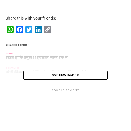
Share this with your friends:
WhatsApp
Facebook
Twitter
LinkedIn
Copy
Link
RELATED TOPICS:
UP NEXT
सहारा ग्रुप के प्रमुख श्री सुब्रत रॉय जी का निधन
DON'T MISS
बरेली की शबाना बनी शिवानी, अरविंद के साथ लिए सात फेरे
CONTINUE READING
ADVERTISEMENT