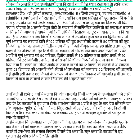
योजना के अन्तर्गत घरेलू उपभोक्ताओं तथा किसानों का विषेश ध्यान रखा गया है।
इसके तहत
समस्त विद्युत भार के एल0एम0वी0-1 (घरेलू), एल0एम0वी0-2 (वाणिज्यिक),
एल0एम0वी0-4बी (निजी संस्थान), एल0एम0वी0-5 (निजी नलकूप) एवं एल0एम0वी0-6
(औद्योगिक) उपभोक्ताओं को सरचार्ज राषि पर अधिकतम 100 प्रतिशत की छूट प्रदान की गयी है।
साथ ही उपभोक्ताओं को उनके बकाये पर किश्तों में भुगतान की सुविधा का विकल्प भी दिया
गया है। योजना के अन्तर्गत विद्युत चोरी के प्रकरणों में सम्मिलित व्यक्तियों को एकमुश्त भुगतान
या किश्तों के माध्यम से अपने जुर्माने की राषि के निस्तारण पर छूट का अवसर प्रदान किया
गया है। योजनान्तर्गत एक किलोवाट तक भार वाले उपभोक्ता द्वारा प्रथम एवं द्वितीय चरण में
पूर्ण भुगतान पर सरचार्ज राषि में 100 प्रतिषत की छूट तथा तीसरे चरण में 80 प्रतिषत की छूट
मिलेगी। इसी प्रकार प्रथम एवं द्वितीय चरण में 12 किष्तों में भुगतान पर 90 प्रतिशत तथा तृतीय
चरण में 70 प्रतिषत की छूट मिलेगी। 01 कि0वा0 से अधिक भार वाले उपभोक्ताओं को प्रथम
अवधि में पूर्ण भुगतान पर 90 प्रतिशत, द्वितीय अवधि में 80 प्रतिषत तथा तृतीय अवधि में 70
प्रतिषत की छूट मिलेगी। उपभोक्ताओं को अपने बिलों को किष्तों में भुगतान का भी विकल्प
दिया गया है। किष्तों को नियत अवधि में जमा न करने पर 12 किष्तों के मामले में अधिकतम
कुल 03 डिफाल्ट की अनुमति होगी। किसी भी उपभोक्ता को लगातार 02 डिफाल्ट की अनुमति
नही होगी। इसी प्रकार 06 किष्तों के प्रकरण में केवल एक डिफाल्ट की अनुमति होगी तथा 06
किष्तों से कम के मामलों में कोई डिफाल्ट की अनुमति नही होगी।
ऊर्जा मंत्री श्री ए0के0 षर्मा ने बताया कि योजनान्तर्गत निजी नलकूप के उपभोक्ताओ को उनके
31 मार्च 2023 तक के देय सरचार्ज एवं अन्य सभी अर्ह उपभोक्ताओं को उनके 31 अक्टूबर 2023
तक के देय सरचार्ज में छूट प्राप्त होगी। उपभोक्ता योजना अवधि में छूट के बाद देय धनराषि का
सीधा भुगतान यूपीआई, जनसेवा केन्द्र, विद्युत सखी, मीटर रीडर, राषन की दुकान, किसी भी
विभागीय कैष काउन्टर तथा वेबसाइट नचचबसण्वतह पर ऑनलाइन भुगतान से इस छूट का
लाभ ले सकते है।
उन्होंने बताया कि उपभोक्ता कारपोरेशन की वेबसाइट पर जाकर योजना के अन्तर्गत छूट के
बाद देय राशि की जानकारी ऑनलाइन प्राप्त कर सकते है। बिल पर लिखा खाता सं0 फीड
करते ही उपभोक्ता को समस्त विवरण जिसमें देय धनराशि, मूल धनराशि, सरचार्ज में छूट,
भुगतान हेतु राषि आदि परिलक्षित होगीं।