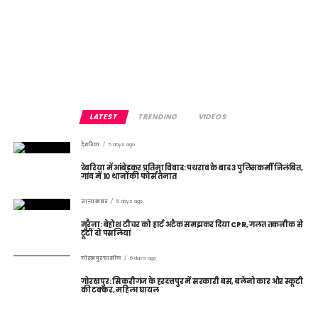
LATEST
TRENDING
VIDEOS
देवरिया
5 days ago
देवरिया में आंबेडकर प्रतिमा विवाद: पथराव के बाद 3 पुलिसकर्मी निलंबित,
गांव में 10 थानों की फोर्स तैनात
ताज़ा ख़बर
5 days ago
मुरैना: बेहोश टीचर को हार्ट अटैक समझकर दिया CPR, गलत तकनीक से
टूटीं दो पसलियां
गोरखपुर ग्रामीण
6 days ago
गोरखपुर: सिकरीगंज के हरदत्तपुर में सरकारी बस, बलेनो कार और स्कूटी
की टक्कर, महिला घायल