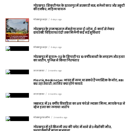
गोरखपुर: सिकरीगंज के हरदत्तपुर में सरकारी बस, बलेनो कार और स्कूटी
की टक्कर, महिला घायल
गोरखपुर शहर
6 days ago
गोरखपुर के रामगढ़ताल में बनेगा नया ई-ज़ोन, ई-कार्ट से लेकर
डायरेक्ट चिड़ियाघर एंट्री तक मिलेंगी कई नई सुविधाएं
गोरखपुर शहर
6 days ago
गोरखपुर में डायल-112 के सिपाही पर 10 वर्षीय बच्ची के अपहरण और हत्या
का आरोप, पुलिस ने किया गिरफ्तार
ताज़ा ख़बर
2 months ago
Plastic Banknotes: भारत में जल्द आ सकते हैं प्लास्टिक के नोट, RBI
कर रहा तैयारी; जानिए क्या होंगे फायदे
ताज़ा ख़बर
2 months ago
लखनऊ में 25 वर्षीय विवाहिता का शव फंदे से लटका मिला, मायके पक्ष ने
दहेज हत्या का लगाया आरोप
गोरखपुर ग्रामीण
2 months ago
गोरखपुर में टूटे बिजली तार की चपेट में आने से 3 भैंसों की मौत,
पशुपालकों ने मांगा मुआवजा