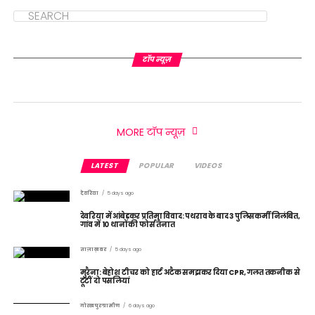
टॉप न्यूज़
MORE टॉप न्यूज़
LATEST
POPULAR
VIDEOS
देवरिया
5 days ago
देवरिया में आंबेडकर प्रतिमा विवाद: पथराव के बाद 3 पुलिसकर्मी निलंबित,
गांव में 10 थानों की फोर्स तैनात
ताज़ा ख़बर
5 days ago
मुरैना: बेहोश टीचर को हार्ट अटैक समझकर दिया CPR, गलत तकनीक से
टूटीं दो पसलियां
गोरखपुर ग्रामीण
6 days ago