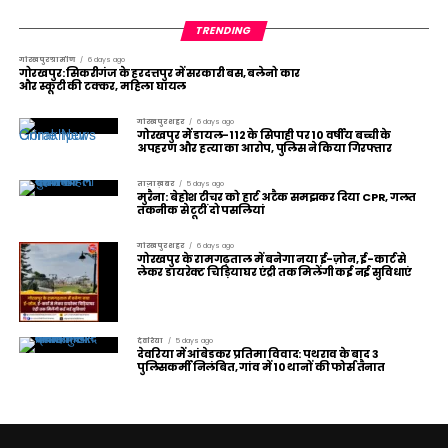
TRENDING
गोरखपुर ग्रामीण
6 days ago
गोरखपुर: सिकरीगंज के हरदत्तपुर में सरकारी बस, बलेनो कार
और स्कूटी की टक्कर, महिला घायल
गोरखपुर शहर
6 days ago
गोरखपुर में डायल-112 के सिपाही पर 10 वर्षीय बच्ची के
अपहरण और हत्या का आरोप, पुलिस ने किया गिरफ्तार
ताज़ा ख़बर
5 days ago
मुरैना: बेहोश टीचर को हार्ट अटैक समझकर दिया CPR, गलत
तकनीक से टूटीं दो पसलियां
गोरखपुर शहर
6 days ago
गोरखपुर के रामगढ़ताल में बनेगा नया ई-ज़ोन, ई-कार्ट से
लेकर डायरेक्ट चिड़ियाघर एंट्री तक मिलेंगी कई नई सुविधाएं
देवरिया
5 days ago
देवरिया में आंबेडकर प्रतिमा विवाद: पथराव के बाद 3
पुलिसकर्मी निलंबित, गांव में 10 थानों की फोर्स तैनात