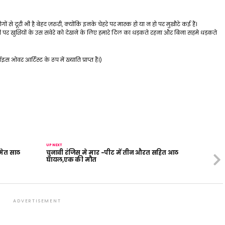
से दूरी भी है बेहद ज़रुरी, क्योंकि इनके चेहरे पर मास्क हो या न हो पर मुखौटे कई हैं।
ी पर खुशियों के उस सवेरे को देखने के लिए हमारे दिल का धड़कते रहना और बिना सहमे धड़कते
स ओवर आर्टिस्ट के रूप में ख्याति प्राप्त हैं।)
UP NEXT
समेत साठ
चुनावी रंजिस मे मार -पीट में तीन औरत सहित आठ
घायल,एक की मौत
ADVERTISEMENT