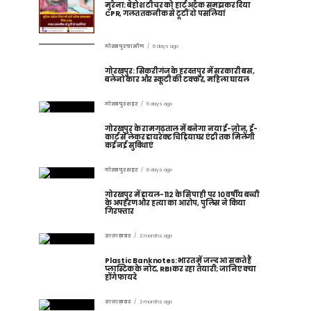
मुरैना: बेहोश टीचर को हार्ट अटैक समझकर दिया
CPR, गलत तकनीक से टूटीं दो पसलियां
गोरखपुर ग्रामीण
6 days ago
गोरखपुर: सिकरीगंज के हरदत्तपुर में सरकारी बस,
बलेनो कार और स्कूटी की टक्कर, महिला घायल
गोरखपुर शहर
6 days ago
गोरखपुर के रामगढ़ताल में बनेगा नया ई-ज़ोन, ई-
कार्ट से लेकर डायरेक्ट चिड़ियाघर एंट्री तक मिलेंगी
कई नई सुविधाएं
गोरखपुर शहर
6 days ago
गोरखपुर में डायल-112 के सिपाही पर 10 वर्षीय बच्ची
के अपहरण और हत्या का आरोप, पुलिस ने किया
गिरफ्तार
ताज़ा ख़बर
2 months ago
Plastic Banknotes: भारत में जल्द आ सकते हैं
प्लास्टिक के नोट, RBI कर रहा तैयारी; जानिए क्या
होंगे फायदे
ताज़ा ख़बर
2 months ago