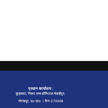
प्रधान कार्यालय :
कूड़ाघाट, निकट एम्स हॉस्पिटल मोहद्दीपुर,
गोरखपुर, उo प्रo । पिन-273008