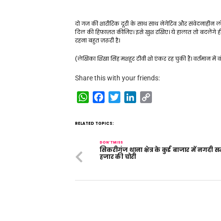
दो गज की शारीरिक दूरी के साथ साथ नेगेटिव और संवेदनाहीन लोगों 
दिल की हिफ़ाज़त कीजिए। इसे खुश रखिए। ये हालात तो बदलेंगे ह
रहना बहुत ज़रुरी है।
(लेखिका शिखा सिंह मशहूर टीवी शो एंकर रह चुकी हैं। वर्तमान में वॉइ
Share this with your friends:
WhatsApp
Facebook
Twitter
LinkedIn
Copy
Link
RELATED TOPICS:
DON'T MISS
सिकरीगंज थाना क्षेत्र के कुई बाजार में नगदी 
हजार की चोरी