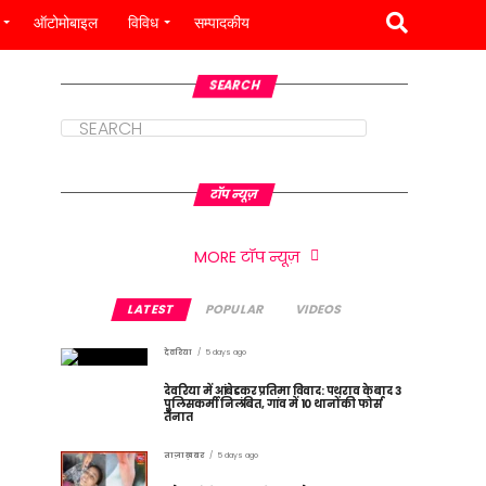
ऑटोमोबाइल
विविध
सम्पादकीय
SEARCH
टॉप न्यूज़
MORE टॉप न्यूज़
LATEST
POPULAR
VIDEOS
देवरिया
5 days ago
देवरिया में आंबेडकर प्रतिमा विवाद: पथराव के बाद 3
पुलिसकर्मी निलंबित, गांव में 10 थानों की फोर्स
तैनात
ताज़ा ख़बर
5 days ago