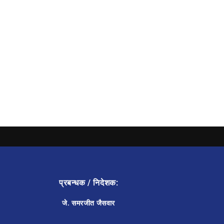
प्रबन्धक / निदेशक:
जे. समरजीत जैसवार