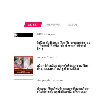
LATEST
TRENDING
VIDEOS
देवरिया
5 days ago
देवरिया में आंबेडकर प्रतिमा विवाद: पथराव के बाद 3
पुलिसकर्मी निलंबित, गांव में 10 थानों की फोर्स
तैनात
ताज़ा ख़बर
5 days ago
मुरैना: बेहोश टीचर को हार्ट अटैक समझकर दिया
CPR, गलत तकनीक से टूटीं दो पसलियां
गोरखपुर ग्रामीण
6 days ago
गोरखपुर: सिकरीगंज के हरदत्तपुर में सरकारी बस,
बलेनो कार और स्कूटी की टक्कर, महिला घायल