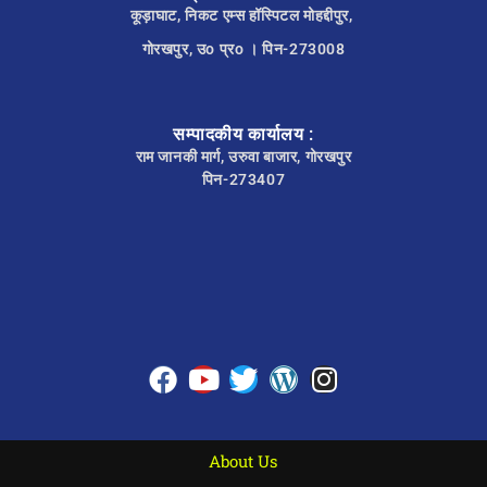
कूड़ाघाट, निकट एम्स हॉस्पिटल मोहद्दीपुर,
गोरखपुर, उo प्रo । पिन-273008
सम्पादकीय कार्यालय :
राम जानकी मार्ग, उरुवा बाजार, गोरखपुर
पिन-273407
About Us