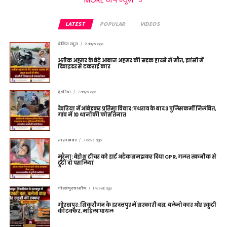
LATEST
POPULAR
VIDEOS
ब्रेकिंग न्यूज़
2 days ago
अतीक अहमद के बेटे आबान अहमद की सड़क हादसे में मौत, झांसी में
डिवाइडर से टकराई कार
देवरिया
7 days ago
देवरिया में आंबेडकर प्रतिमा विवाद: पथराव के बाद 3 पुलिसकर्मी निलंबित,
गांव में 10 थानों की फोर्स तैनात
ताज़ा ख़बर
7 days ago
मुरैना: बेहोश टीचर को हार्ट अटैक समझकर दिया CPR, गलत तकनीक से
टूटीं दो पसलियां
गोरखपुर ग्रामीण
1 week ago
गोरखपुर: सिकरीगंज के हरदत्तपुर में सरकारी बस, बलेनो कार और स्कूटी
की टक्कर, महिला घायल