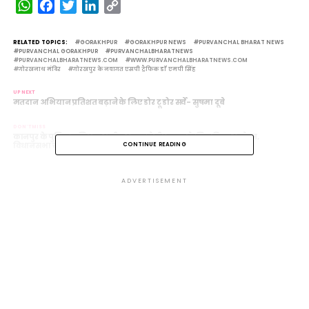
WhatsApp
Facebook
Twitter
LinkedIn
Copy
Link
RELATED TOPICS:
GORAKHPUR
GORAKHPUR NEWS
PURVANCHAL BHARAT NEWS
PURVANCHAL GORAKHPUR
PURVANCHALBHARATNEWS
PURVANCHALBHARATNEWS.COM
WWW.PURVANCHALBHARATNEWS.COM
गोरखनाथ मंदिर
गोरखपुर के नवागत एसपी ट्रैफिक डॉ एमपी सिंह
UP NEXT
मतदान अभियान प्रतिशत बढ़ाने के लिए डोर टू डोर सर्वे- सुषमा दूबे
DON'T MISS
कानपुर के पुलिस कमिश्नर असीम अरुण ने वीआरएस के लिए किया आवेदन,
विधानसभा चुनाव लड़ने की उम्मीद
CONTINUE READING
ADVERTISEMENT