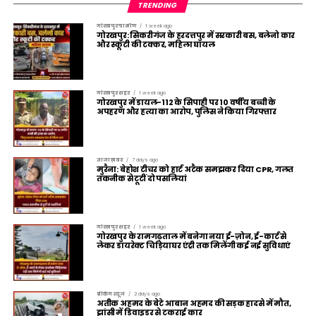
TRENDING
गोरखपुर ग्रामीण
1 week ago
गोरखपुर: सिकरीगंज के हरदत्तपुर में सरकारी बस, बलेनो कार
और स्कूटी की टक्कर, महिला घायल
गोरखपुर शहर
1 week ago
गोरखपुर में डायल-112 के सिपाही पर 10 वर्षीय बच्ची के
अपहरण और हत्या का आरोप, पुलिस ने किया गिरफ्तार
ताज़ा ख़बर
7 days ago
मुरैना: बेहोश टीचर को हार्ट अटैक समझकर दिया CPR, गलत
तकनीक से टूटीं दो पसलियां
गोरखपुर शहर
1 week ago
गोरखपुर के रामगढ़ताल में बनेगा नया ई-ज़ोन, ई-कार्ट से
लेकर डायरेक्ट चिड़ियाघर एंट्री तक मिलेंगी कई नई सुविधाएं
ब्रेकिंग न्यूज़
2 days ago
अतीक अहमद के बेटे आबान अहमद की सड़क हादसे में मौत,
झांसी में डिवाइडर से टकराई कार