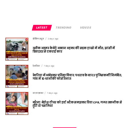
LATEST
TRENDING
VIDEOS
ब्रेकिंग न्यूज़
2 days ago
अतीक अहमद के बेटे आबान अहमद की सड़क हादसे में मौत, झांसी में
डिवाइडर से टकराई कार
देवरिया
7 days ago
देवरिया में आंबेडकर प्रतिमा विवाद: पथराव के बाद 3 पुलिसकर्मी निलंबित,
गांव में 10 थानों की फोर्स तैनात
ताज़ा ख़बर
7 days ago
मुरैना: बेहोश टीचर को हार्ट अटैक समझकर दिया CPR, गलत तकनीक से
टूटीं दो पसलियां