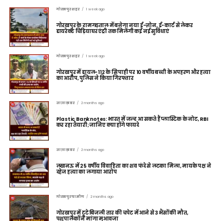
गोरखपुर शहर
1 week ago
गोरखपुर के रामगढ़ताल में बनेगा नया ई-ज़ोन, ई-कार्ट से लेकर
डायरेक्ट चिड़ियाघर एंट्री तक मिलेंगी कई नई सुविधाएं
गोरखपुर शहर
1 week ago
गोरखपुर में डायल-112 के सिपाही पर 10 वर्षीय बच्ची के अपहरण और हत्या
का आरोप, पुलिस ने किया गिरफ्तार
ताज़ा ख़बर
2 months ago
Plastic Banknotes: भारत में जल्द आ सकते हैं प्लास्टिक के नोट, RBI
कर रहा तैयारी; जानिए क्या होंगे फायदे
ताज़ा ख़बर
2 months ago
लखनऊ में 25 वर्षीय विवाहिता का शव फंदे से लटका मिला, मायके पक्ष ने
दहेज हत्या का लगाया आरोप
गोरखपुर ग्रामीण
2 months ago
गोरखपुर में टूटे बिजली तार की चपेट में आने से 3 भैंसों की मौत,
पशुपालकों ने मांगा मुआवजा