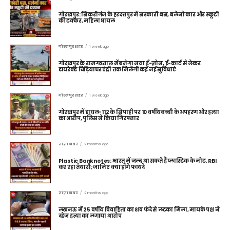
गोरखपुर: सिकरीगंज के हरदत्तपुर में सरकारी बस, बलेनो कार और स्कूटी
की टक्कर, महिला घायल
गोरखपुर शहर
1 week ago
गोरखपुर के रामगढ़ताल में बनेगा नया ई-ज़ोन, ई-कार्ट से लेकर
डायरेक्ट चिड़ियाघर एंट्री तक मिलेंगी कई नई सुविधाएं
गोरखपुर शहर
1 week ago
गोरखपुर में डायल-112 के सिपाही पर 10 वर्षीय बच्ची के अपहरण और हत्या
का आरोप, पुलिस ने किया गिरफ्तार
ताज़ा ख़बर
2 months ago
Plastic Banknotes: भारत में जल्द आ सकते हैं प्लास्टिक के नोट, RBI
कर रहा तैयारी; जानिए क्या होंगे फायदे
ताज़ा ख़बर
2 months ago
लखनऊ में 25 वर्षीय विवाहिता का शव फंदे से लटका मिला, मायके पक्ष ने
दहेज हत्या का लगाया आरोप