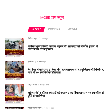
MORE टॉप न्यूज़
LATEST
POPULAR
VIDEOS
ब्रेकिंग न्यूज़
1 day ago
अतीक अहमद के बेटे आबान अहमद की सड़क हादसे में मौत, झांसी में
डिवाइडर से टकराई कार
देवरिया
6 days ago
देवरिया में आंबेडकर प्रतिमा विवाद: पथराव के बाद 3 पुलिसकर्मी निलंबित,
गांव में 10 थानों की फोर्स तैनात
ताज़ा ख़बर
6 days ago
मुरैना: बेहोश टीचर को हार्ट अटैक समझकर दिया CPR, गलत तकनीक से
टूटीं दो पसलियां
गोरखपुर ग्रामीण
1 week ago