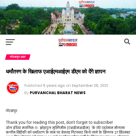
गोरखपुर शहर
धर्मांतरण के खिलाफ एआईएमआईएम डीएम को देंगे ज्ञापन
Published
5 years ago
on
September 26, 2021
By
PURVANCHAL BHARAT NEWS
गोरखपुर
Thank you for reading this post, don't forget to subscribe!
ऑल इंडिया मजलिस-ए- इत्तेहादुल मुस्लिमीन (एआईएमआईएम) `के जेरे एहतेमाम मौलाना
कलीम सिद्दीकी को धर्मांतरण के नाम पर बेवजह गिरफ्तार किये जाने के खिलाफ 27 सितम्बर