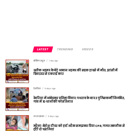
LATEST
TRENDING
VIDEOS
ब्रेकिंग न्यूज़
1 day ago
अतीक अहमद के बेटे आबान अहमद की सड़क हादसे में मौत, झांसी में
डिवाइडर से टकराई कार
देवरिया
6 days ago
देवरिया में आंबेडकर प्रतिमा विवाद: पथराव के बाद 3 पुलिसकर्मी निलंबित,
गांव में 10 थानों की फोर्स तैनात
ताज़ा ख़बर
6 days ago
मुरैना: बेहोश टीचर को हार्ट अटैक समझकर दिया CPR, गलत तकनीक से
टूटीं दो पसलियां