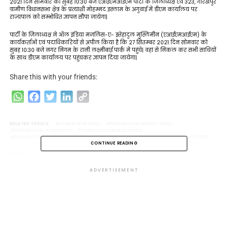
2021 दिन सोमवार को सुबह 10:30 बजे एआईएमआईएम पार्टी के जिलाध्यक्ष एवं 323, गोरखपुर
ग्रामीण विधानसभा क्षेत्र के प्रत्याशी मोहम्मद इस्लाम के अगुवाई में डीएम कार्यालय पर
राज्यपाल को सम्भोधित ज्ञापन सौंपा जायेगा|
पार्टी के जिलाध्यक्ष ने ऑल इंडिया मजलिस-ए- इत्तेहादुल मुस्लिमीन (एआईएमआईएम) के
कार्यकर्ताओं एवं पदाधिकारियों से अपील किया है कि 27 सितम्बर 2021 दिन सोमवार को
सुबह 10:30 बजे नगर निगम के रानी लक्ष्मीबाई पार्क में पहुंचे| वहां से निकल कर सभी साथियों
के साथ डीएम कार्यालय पर पहुंचकर ज्ञापन दिया जायेगा|
Share this with your friends:
WhatsApp
Facebook
Twitter
LinkedIn
Copy
Link
RELATED TOPICS:
GORAKHPUR NEWS
PURVANCHAL BHARAT NEWS
PURVANCHAL GORAKHPUR
PURVANCHALBHARATNEWS
PURVANCHALBHARATNEWS.COM
WWW.PURVANCHALBHARATNEWS.COM
गोरखपुर
CONTINUE READING
UP NEXT
अपहरण कर दुष्कर्म करने के आरोपी को सिकरीगंज पुलिस ने किया गिरफ्तार
ADVERTISEMENT
DON'T MISS
विधानसभा चुनाव से पहले 51 हजार पदों पर शिक्षक भर्ती करेगी यूपी सरकार