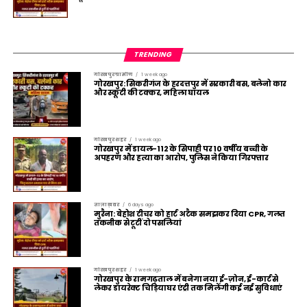
TRENDING
गोरखपुर ग्रामीण
1 week ago
गोरखपुर: सिकरीगंज के हरदत्तपुर में सरकारी बस, बलेनो कार
और स्कूटी की टक्कर, महिला घायल
गोरखपुर शहर
1 week ago
गोरखपुर में डायल-112 के सिपाही पर 10 वर्षीय बच्ची के
अपहरण और हत्या का आरोप, पुलिस ने किया गिरफ्तार
ताज़ा ख़बर
6 days ago
मुरैना: बेहोश टीचर को हार्ट अटैक समझकर दिया CPR, गलत
तकनीक से टूटीं दो पसलियां
गोरखपुर शहर
1 week ago
गोरखपुर के रामगढ़ताल में बनेगा नया ई-ज़ोन, ई-कार्ट से
लेकर डायरेक्ट चिड़ियाघर एंट्री तक मिलेंगी कई नई सुविधाएं