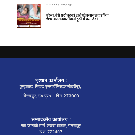
ताज़ा ख़बर
7 days ago
मुरैना: बेहोश टीचर को हार्ट अटैक समझकर दिया
CPR, गलत तकनीक से टूटीं दो पसलियां
प्रधान कार्यालय :
कूड़ाघाट, निकट एम्स हॉस्पिटल मोहद्दीपुर,
गोरखपुर, उo प्रo । पिन-273008
सम्पादकीय कार्यालय :
राम जानकी मार्ग, उरुवा बाजार, गोरखपुर
पिन-273407