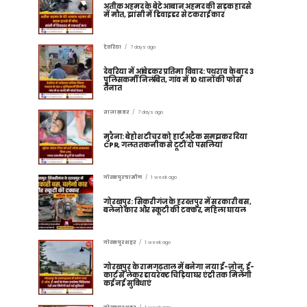
अतीक अहमद के बेटे आबान अहमद की सड़क हादसे
में मौत, झांसी में डिवाइडर से टकराई कार
देवरिया
7 days ago
देवरिया में आंबेडकर प्रतिमा विवाद: पथराव के बाद 3
पुलिसकर्मी निलंबित, गांव में 10 थानों की फोर्स
तैनात
ताज़ा ख़बर
7 days ago
मुरैना: बेहोश टीचर को हार्ट अटैक समझकर दिया
CPR, गलत तकनीक से टूटीं दो पसलियां
गोरखपुर ग्रामीण
1 week ago
गोरखपुर: सिकरीगंज के हरदत्तपुर में सरकारी बस,
बलेनो कार और स्कूटी की टक्कर, महिला घायल
गोरखपुर शहर
1 week ago
गोरखपुर के रामगढ़ताल में बनेगा नया ई-ज़ोन, ई-
कार्ट से लेकर डायरेक्ट चिड़ियाघर एंट्री तक मिलेंगी
कई नई सुविधाएं