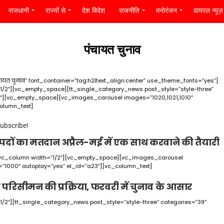
राजधानी
राज्यों से
देश विदेश
राजनीति
मनोरंजन
वायरल न्यूज़
पंचायत चुनाव
त चुनाव” font_container=”tag:h2|text_align:center” use_theme_fonts=”yes”]
1/2″][vc_empty_space][tt_single_category_news post_style=”style-three”
2″][vc_empty_space][vc_images_carousel images=”1020,1021,1010″
olumn_text]
subscribe!
ों पदों का मतदान अप्रैल-मई में एक साथ करवाने की तैयारी
[vc_column width=”1/2″][vc_empty_space][vc_images_carousel
d=”1000″ autoplay=”yes” el_id=”a23″][vc_column_text]
गी परिसीमन की प्रक्रिया, फरवरी में चुनाव के आसार
/2″][tt_single_category_news post_style=”style-three” categories=”39″