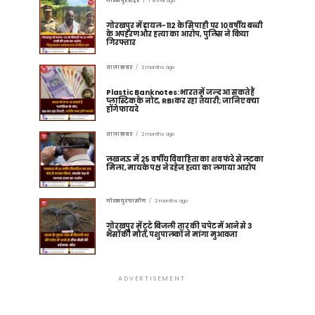
गोरखपुर शहर
1 week ago
गोरखपुर में डायल-112 के सिपाही पर 10 वर्षीय बच्ची
के अपहरण और हत्या का आरोप, पुलिस ने किया
गिरफ्तार
ताज़ा ख़बर
2 months ago
Plastic Banknotes: भारत में जल्द आ सकते हैं
प्लास्टिक के नोट, RBI कर रहा तैयारी; जानिए क्या
होंगे फायदे
ताज़ा ख़बर
2 months ago
लखनऊ में 25 वर्षीय विवाहिता का शव फंदे से लटका
मिला, मायके पक्ष ने दहेज हत्या का लगाया आरोप
गोरखपुर ग्रामीण
2 months ago
गोरखपुर में टूटे बिजली तार की चपेट में आने से 3
भैंसों की मौत, पशुपालकों ने मांगा मुआवजा
ADVERTISEMENT