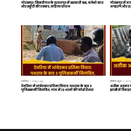
गोरखपुर: सिकरीगंज के हरदत्तपुर में सरकारी बस, बलेनो कार
गोरखपुर में डा
और स्कूटी की टक्कर, महिला घायल
अपहरण और हत्य
देवरिया
6 days ago
ब्रेकिंग न्यूज़
24 ho
देवरिया में आंबेडकर प्रतिमा विवाद: पथराव के बाद 3
अतीक अहमद के 
पुलिसकर्मी निलंबित, गांव में 10 थानों की फोर्स तैनात
झांसी में डिवा