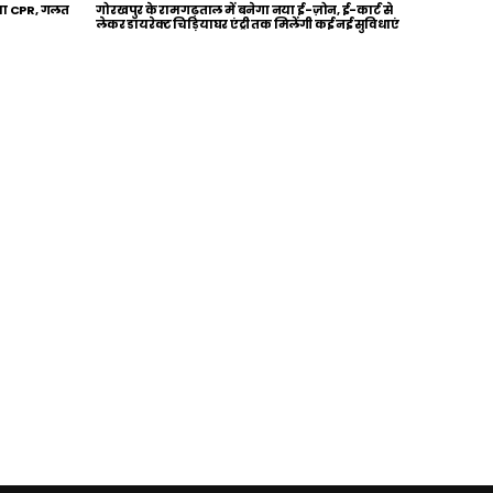
िया CPR, गलत
गोरखपुर के रामगढ़ताल में बनेगा नया ई-ज़ोन, ई-कार्ट से
लेकर डायरेक्ट चिड़ियाघर एंट्री तक मिलेंगी कई नई सुविधाएं