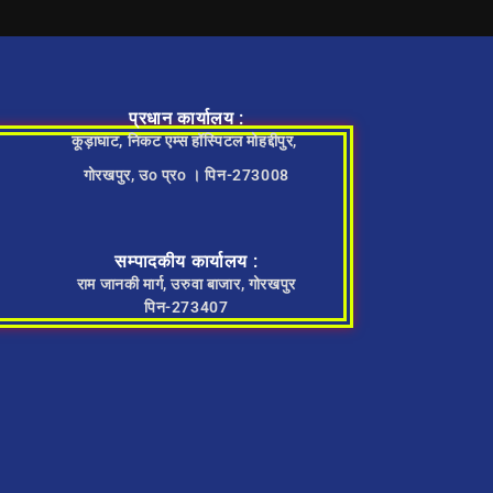
प्रधान कार्यालय :
कूड़ाघाट, निकट एम्स हॉस्पिटल मोहद्दीपुर,
गोरखपुर, उo प्रo । पिन-273008
सम्पादकीय कार्यालय :
राम जानकी मार्ग, उरुवा बाजार, गोरखपुर
पिन-273407