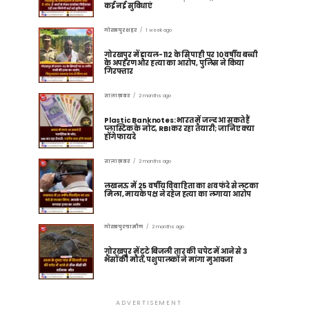
कई नई सुविधाएं
गोरखपुर शहर
1 week ago
गोरखपुर में डायल-112 के सिपाही पर 10 वर्षीय बच्ची
के अपहरण और हत्या का आरोप, पुलिस ने किया
गिरफ्तार
ताज़ा ख़बर
2 months ago
Plastic Banknotes: भारत में जल्द आ सकते हैं
प्लास्टिक के नोट, RBI कर रहा तैयारी; जानिए क्या
होंगे फायदे
ताज़ा ख़बर
2 months ago
लखनऊ में 25 वर्षीय विवाहिता का शव फंदे से लटका
मिला, मायके पक्ष ने दहेज हत्या का लगाया आरोप
गोरखपुर ग्रामीण
2 months ago
गोरखपुर में टूटे बिजली तार की चपेट में आने से 3
भैंसों की मौत, पशुपालकों ने मांगा मुआवजा
ADVERTISEMENT