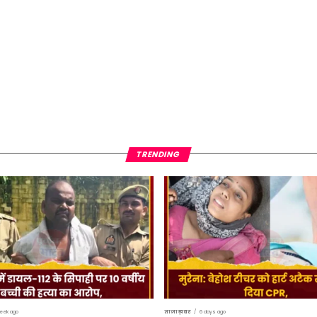
TRENDING
eek ago
ताज़ा ख़बर
6 days ago