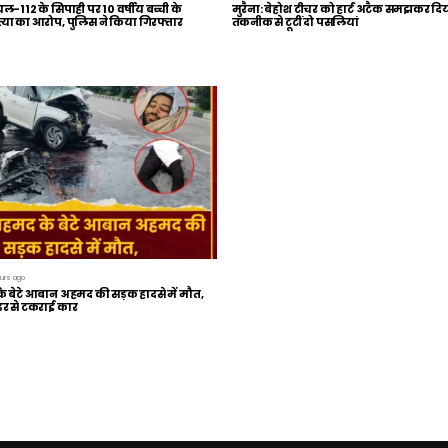
यल-112 के सिपाही पर 10 वर्षीय बच्ची के
मुरैना: बेहोश टीचर को हार्ट अटैक समझकर द
ा का आरोप, पुलिस ने किया गिरफ्तार
तकनीक से टूटीं दो पसलियां
urs ago
बेटे आबान अहमद की सड़क हादसे में मौत,
इडर से टकराई कार