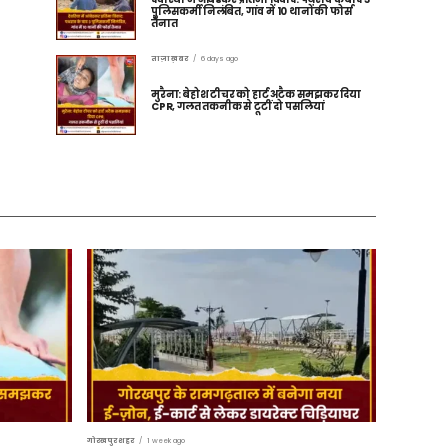
पुलिसकर्मी निलंबित, गांव में 10 थानों की फोर्स
तैनात
ताज़ा ख़बर
6 days ago
मुरैना: बेहोश टीचर को हार्ट अटैक समझकर दिया
CPR, गलत तकनीक से टूटीं दो पसलियां
गोरखपुर शहर
1 week ago