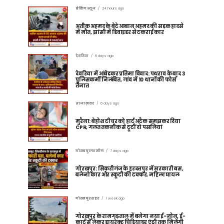
ब्रेकिंग न्यूज़
24 hours ago
अतीक अहमद के बेटे आबान अहमद की सड़क हादसे
में मौत, झांसी में डिवाइडर से टकराई कार
देवरिया
6 days ago
देवरिया में आंबेडकर प्रतिमा विवाद: पथराव के बाद 3
पुलिसकर्मी निलंबित, गांव में 10 थानों की फोर्स
तैनात
ताज़ा ख़बर
6 days ago
मुरैना: बेहोश टीचर को हार्ट अटैक समझकर दिया
CPR, गलत तकनीक से टूटीं दो पसलियां
गोरखपुर ग्रामीण
7 days ago
गोरखपुर: सिकरीगंज के हरदत्तपुर में सरकारी बस,
बलेनो कार और स्कूटी की टक्कर, महिला घायल
गोरखपुर शहर
1 week ago
गोरखपुर के रामगढ़ताल में बनेगा नया ई-ज़ोन, ई-
कार्ट से लेकर डायरेक्ट चिड़ियाघर एंट्री तक मिलेंगी