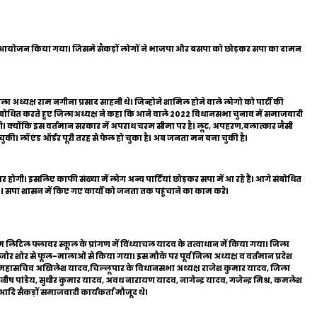
रम का आयोजन किया गया। जिसमे सैकड़ों लोगों ने भाजपा और बसपा को छोड़कर सपा का दामन
अध्यक्ष राम नगीना प्रसाद साहनी थे। जिन्होने शामिल होने वाले लोगो को पार्टी की
ंबोधित करते हुए जिलाअध्यक्ष ने कहा कि आने वाले 2022 विधानसभा चुनाव में समाजवादी
ंगे। क्योंकि इस वर्तमान सरकार में अपराध चरम सीमा पर है। लूट, अपहरण,बलात्कार जैसी
 हो चुकी। लॉ एंड ऑर्डर पूरी तरह से फेल हो चुका है। अब जनता मन बना चुकी है।
गी। इसलिए काफी संख्या में लोग अन्य पार्टियां छोड़कर सपा में आ रहे हैं। आगे संबोधित
ए । सपा शासन में किए गए कार्यों को जनता तक पहुंचाने का काम करे।
 लिटिल फ्लावर स्कूल के प्रांगण में विंध्याचल यादव के तत्वाधान में किया गया। जिला
ा जोर शोर से फूल-मालाओं से किया गया। इस मौके पर पूर्व जिला अध्यक्ष व वर्तमान प्रदेश
 महासचिव अखिलेश यादव,चिल्लूपार के विधानसभा अध्यक्ष राजेश कुमार यादव, जिला
 मनीष पांडेय, सुधीर कुमार यादव, अवध नारायण यादव, नागेन्द्र यादव, गजेन्द्र मिश्र, कमलेश
ि सैकड़ों समाजवादी कार्यकर्ता मौजूद थे।