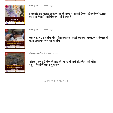
ताज़ा ख़बर
2 months ago
Plastic Banknotes: भारत में जल्द आ सकते हैं प्लास्टिक के नोट, RBI
कर रहा तैयारी; जानिए क्या होंगे फायदे
ताज़ा ख़बर
2 months ago
लखनऊ में 25 वर्षीय विवाहिता का शव फंदे से लटका मिला, मायके पक्ष ने
दहेज हत्या का लगाया आरोप
गोरखपुर ग्रामीण
2 months ago
गोरखपुर में टूटे बिजली तार की चपेट में आने से 3 भैंसों की मौत,
पशुपालकों ने मांगा मुआवजा
ADVERTISEMENT