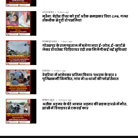
ताज़ा ख़बर
5 days ago
मुरैना: बेहोश टीचर को हार्ट अटैक समझकर दिया CPR, गलत
तकनीक से टूटीं दो पसलियां
गोरखपुर शहर
7 days ago
गोरखपुर के रामगढ़ताल में बनेगा नया ई-ज़ोन, ई-कार्ट से
लेकर डायरेक्ट चिड़ियाघर एंट्री तक मिलेंगी कई नई सुविधाएं
देवरिया
5 days ago
देवरिया में आंबेडकर प्रतिमा विवाद: पथराव के बाद 3
पुलिसकर्मी निलंबित, गांव में 10 थानों की फोर्स तैनात
ब्रेकिंग न्यूज़
19 hours ago
अतीक अहमद के बेटे आबान अहमद की सड़क हादसे में मौत,
झांसी में डिवाइडर से टकराई कार