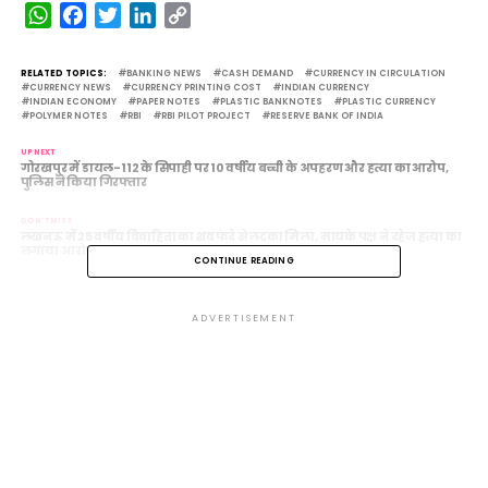
WhatsApp
Facebook
Twitter
LinkedIn
Copy
Link
RELATED TOPICS:
BANKING NEWS
CASH DEMAND
CURRENCY IN CIRCULATION
CURRENCY NEWS
CURRENCY PRINTING COST
INDIAN CURRENCY
INDIAN ECONOMY
PAPER NOTES
PLASTIC BANKNOTES
PLASTIC CURRENCY
POLYMER NOTES
RBI
RBI PILOT PROJECT
RESERVE BANK OF INDIA
UP NEXT
गोरखपुर में डायल-112 के सिपाही पर 10 वर्षीय बच्ची के अपहरण और हत्या का आरोप,
पुलिस ने किया गिरफ्तार
DON'T MISS
लखनऊ में 25 वर्षीय विवाहिता का शव फंदे से लटका मिला, मायके पक्ष ने दहेज हत्या का
लगाया आरोप
CONTINUE READING
ADVERTISEMENT