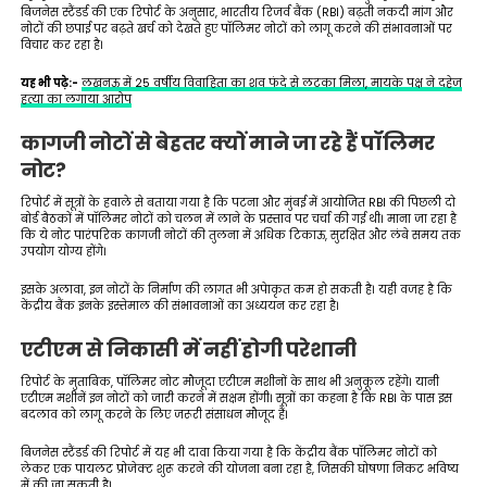
बिजनेस स्टैंडर्ड की एक रिपोर्ट के अनुसार, भारतीय रिजर्व बैंक (RBI) बढ़ती नकदी मांग और
नोटों की छपाई पर बढ़ते खर्च को देखते हुए पॉलिमर नोटों को लागू करने की संभावनाओं पर
विचार कर रहा है।
यह भी पढ़े:-
लखनऊ में 25 वर्षीय विवाहिता का शव फंदे से लटका मिला, मायके पक्ष ने दहेज
हत्या का लगाया आरोप
कागजी नोटों से बेहतर क्यों माने जा रहे हैं पॉलिमर
नोट?
रिपोर्ट में सूत्रों के हवाले से बताया गया है कि पटना और मुंबई में आयोजित RBI की पिछली दो
बोर्ड बैठकों में पॉलिमर नोटों को चलन में लाने के प्रस्ताव पर चर्चा की गई थी। माना जा रहा है
कि ये नोट पारंपरिक कागजी नोटों की तुलना में अधिक टिकाऊ, सुरक्षित और लंबे समय तक
उपयोग योग्य होंगे।
इसके अलावा, इन नोटों के निर्माण की लागत भी अपेाकृत कम हो सकती है। यही वजह है कि
केंद्रीय बैंक इनके इस्तेमाल की संभावनाओं का अध्ययन कर रहा है।
एटीएम से निकासी में नहीं होगी परेशानी
रिपोर्ट के मुताबिक, पॉलिमर नोट मौजूदा एटीएम मशीनों के साथ भी अनुकूल रहेंगे। यानी
एटीएम मशीनें इन नोटों को जारी करने में सक्षम होंगी। सूत्रों का कहना है कि RBI के पास इस
बदलाव को लागू करने के लिए जरूरी संसाधन मौजूद हैं।
बिजनेस स्टैंडर्ड की रिपोर्ट में यह भी दावा किया गया है कि केंद्रीय बैंक पॉलिमर नोटों को
लेकर एक पायलट प्रोजेक्ट शुरू करने की योजना बना रहा है, जिसकी घोषणा निकट भविष्य
में की जा सकती है।