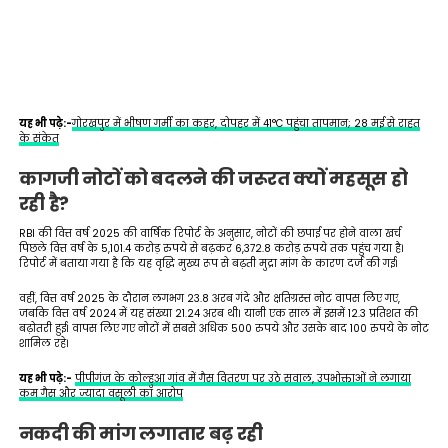
यह भी पढ़े:-
गोरखपुर में भीषण गर्मी का कहर, दोपहर में 41°C पहुंचा तापमान; 28 मई से राहत
के संकेत
कागजी नोटों को बदलने की जरूरत क्यों महसूस हो
रही है?
RBI की वित्त वर्ष 2025 की वार्षिक रिपोर्ट के अनुसार, नोटों की छपाई पर होने वाला खर्च
पिछले वित्त वर्ष के 5,101.4 करोड़ रुपये से बढ़कर 6,372.8 करोड़ रुपये तक पहुंच गया है।
रिपोर्ट में बताया गया है कि यह वृद्धि मुख्य रूप से बढ़ती मुद्रा मांग के कारण दर्ज की गई।
वहीं, वित्त वर्ष 2025 के दौरान लगभग 23.8 अरब गंदे और क्षतिग्रस्त नोट वापस लिए गए,
जबकि वित्त वर्ष 2024 में यह संख्या 21.24 अरब थी। यानी एक साल में इसमें 12.3 प्रतिशत की
बढ़ोतरी हुई। वापस लिए गए नोटों में सबसे अधिक 500 रुपये और उसके बाद 100 रुपये के नोट
शामिल रहे।
यह भी पढ़े:-
पीपीगंज के कोल्हुआ गांव में गैस वितरण पर उठे सवाल, उपभोक्ताओं ने लगाया
कम गैस और ज्यादा वसूली का आरोप
नकदी की मांग लगातार बढ़ रही