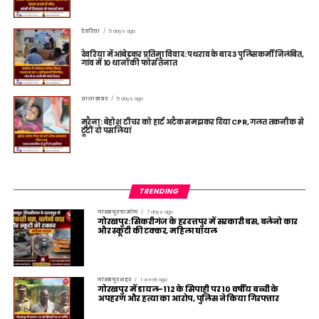
देवरिया
5 days ago
देवरिया में आंबेडकर प्रतिमा विवाद: पथराव के बाद 3 पुलिसकर्मी निलंबित,
गांव में 10 थानों की फोर्स तैनात
ताज़ा ख़बर
5 days ago
मुरैना: बेहोश टीचर को हार्ट अटैक समझकर दिया CPR, गलत तकनीक से
टूटीं दो पसलियां
TRENDING
गोरखपुर ग्रामीण
7 days ago
गोरखपुर: सिकरीगंज के हरदत्तपुर में सरकारी बस, बलेनो कार
और स्कूटी की टक्कर, महिला घायल
गोरखपुर शहर
1 week ago
गोरखपुर में डायल-112 के सिपाही पर 10 वर्षीय बच्ची के
अपहरण और हत्या का आरोप, पुलिस ने किया गिरफ्तार