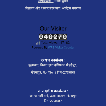
सम्पादकीय :
मनीष कुमार
विज्ञापन और प्रसार प्रबन्धक:
आदित्य धनराज
Our Visitor
Total views : 47163
Powered By
WPS Visitor Counter
प्रधान कार्यालय :
कूड़ाघाट, निकट एम्स हॉस्पिटल मोहद्दीपुर,
गोरखपुर, उo प्रo । पिन-273008
सम्पादकीय कार्यालय :
राम जानकी मार्ग, उरुवा बाजार, गोरखपुर
पिन-273407