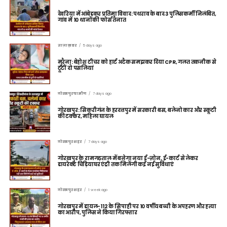
देवरिया में आंबेडकर प्रतिमा विवाद: पथराव के बाद 3 पुलिसकर्मी निलंबित,
गांव में 10 थानों की फोर्स तैनात
ताज़ा ख़बर
5 days ago
मुरैना: बेहोश टीचर को हार्ट अटैक समझकर दिया CPR, गलत तकनीक से
टूटीं दो पसलियां
गोरखपुर ग्रामीण
7 days ago
गोरखपुर: सिकरीगंज के हरदत्तपुर में सरकारी बस, बलेनो कार और स्कूटी
की टक्कर, महिला घायल
गोरखपुर शहर
7 days ago
गोरखपुर के रामगढ़ताल में बनेगा नया ई-ज़ोन, ई-कार्ट से लेकर
डायरेक्ट चिड़ियाघर एंट्री तक मिलेंगी कई नई सुविधाएं
गोरखपुर शहर
1 week ago
गोरखपुर में डायल-112 के सिपाही पर 10 वर्षीय बच्ची के अपहरण और हत्या
का आरोप, पुलिस ने किया गिरफ्तार