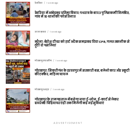
देवरिया
1 week ago
देवरिया में आंबेडकर प्रतिमा विवाद: पथराव के बाद 3 पुलिसकर्मी निलंबित,
गांव में 10 थानों की फोर्स तैनात
ताज़ा ख़बर
1 week ago
मुरैना: बेहोश टीचर को हार्ट अटैक समझकर दिया CPR, गलत तकनीक से
टूटीं दो पसलियां
गोरखपुर ग्रामीण
1 week ago
गोरखपुर: सिकरीगंज के हरदत्तपुर में सरकारी बस, बलेनो कार और स्कूटी
की टक्कर, महिला घायल
गोरखपुर शहर
1 week ago
गोरखपुर के रामगढ़ताल में बनेगा नया ई-ज़ोन, ई-कार्ट से लेकर
डायरेक्ट चिड़ियाघर एंट्री तक मिलेंगी कई नई सुविधाएं
ADVERTISEMENT