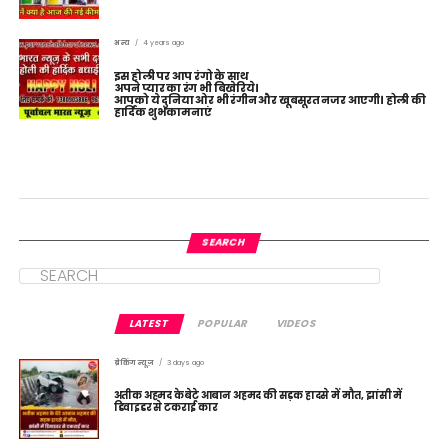
अन्य
4 years ago
इस होली पर आप रंगो के साथ
अपने प्यार का रंग भी बिखेरिये।
आपको ये दुनिया ओर भी रंगीन और खूबसूरत नजर आएगी। होली की
हार्दिक शुभकामनाएं
SEARCH
LATEST
POPULAR
VIDEOS
ब्रेकिंग न्यूज़
3 days ago
अतीक अहमद के बेटे आबान अहमद की सड़क हादसे में मौत, झांसी में
डिवाइडर से टकराई कार