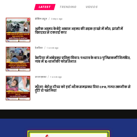
LATEST
TRENDING
VIDEOS
ब्रेकिंग न्यूज़
3 days ago
अतीक अहमद के बेटे आबान अहमद की सड़क हादसे में मौत, झांसी में
डिवाइडर से टकराई कार
देवरिया
1 week ago
देवरिया में आंबेडकर प्रतिमा विवाद: पथराव के बाद 3 पुलिसकर्मी निलंबित,
गांव में 10 थानों की फोर्स तैनात
ताज़ा ख़बर
1 week ago
मुरैना: बेहोश टीचर को हार्ट अटैक समझकर दिया CPR, गलत तकनीक से
टूटीं दो पसलियां